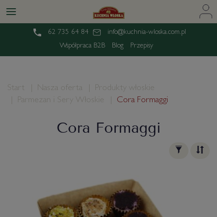
62 735 64 84
info@kuchnia-wloska.com.pl
Współpraca B2B
Blog
Przepisy
Start
Nasza oferta
Produkty włoskie
Parmezan i Sery Włoskie
Cora Formaggi
Cora Formaggi