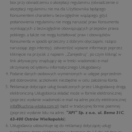
box przy oświadczeniu o akceptacji regulaminu (oświadczenie o
akceptacji regulaminu nie ma dla Użytkownika będącego
Konsumentem charakteru bezwzględnie wiążącego, gdyż
postanowienia regulaminu nie mogą naruszać praw Konsumenta
wynikających z bezwzględnie obowiązujących przepisów prawa
polskiego, a także nie mogą kształtować praw i obowiązków
Konsumenta w sposób sprzeczny z dobrymi obyczajami, rażąco
naruszając jego interesy), zatwierdzić wpisane informacje poprzez
kliknięcie na przycisk z napisem „Zarejestruj”, po czym kliknąć w
link aktywacyjny znajdujący się w treści wiadomości e-mail
otrzymanej od systemu informatycznego Usługodawcy.
Podanie danych osobowych wymienionych w ustępie poprzednim
jest dobrowolne, aczkolwiek niezbędne w celu założenia Konta.
Reklamacje dotyczące usług świadczonych przez Usługodawcę drogą
elektroniczną Usługobiorca składać może w formie elektronicznej
(poprzez wysłanie wiadomości e-mail na adres poczty elektronicznej
info@kuchnia-wloska.com.pl
) bądź w tradycyjnej formie pisemnej
(poprzez wysłanie listu na adres
"API" Sp. z o.o.
,
ul. Bema 31C
,
63-400 Ostrów Wielkopolski
).
Usługodawca ustosunkuje się do reklamacji dotyczącej usługi