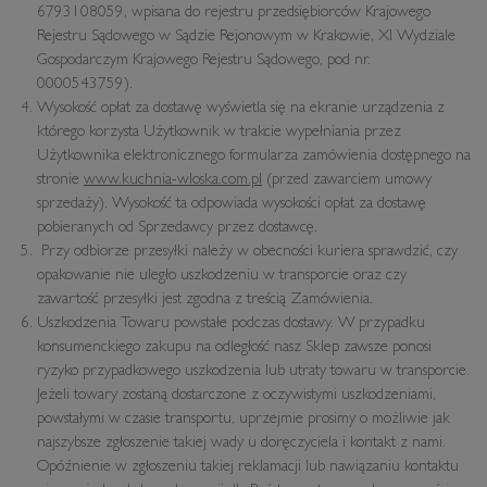
6793108059, wpisana do rejestru przedsiębiorców Krajowego
Rejestru Sądowego w Sądzie Rejonowym w Krakowie, XI Wydziale
Gospodarczym Krajowego Rejestru Sądowego, pod nr.
0000543759).
Wysokość opłat za dostawę wyświetla się na ekranie urządzenia z
którego korzysta Użytkownik w trakcie wypełniania przez
Użytkownika elektronicznego formularza zamówienia dostępnego na
stronie
www.kuchnia-wloska.com.pl
(przed zawarciem umowy
sprzedaży). Wysokość ta odpowiada wysokości opłat za dostawę
pobieranych od Sprzedawcy przez dostawcę.
Przy odbiorze przesyłki należy w obecności kuriera sprawdzić, czy
opakowanie nie uległo uszkodzeniu w transporcie oraz czy
zawartość przesyłki jest zgodna z treścią Zamówienia.
Uszkodzenia Towaru powstałe podczas dostawy. W przypadku
konsumenckiego zakupu na odległość nasz Sklep zawsze ponosi
ryzyko przypadkowego uszkodzenia lub utraty towaru w transporcie.
Jeżeli towary zostaną dostarczone z oczywistymi uszkodzeniami,
powstałymi w czasie transportu, uprzejmie prosimy o możliwie jak
najszybsze zgłoszenie takiej wady u doręczyciela i kontakt z nami.
Opóźnienie w zgłoszeniu takiej reklamacji lub nawiązaniu kontaktu