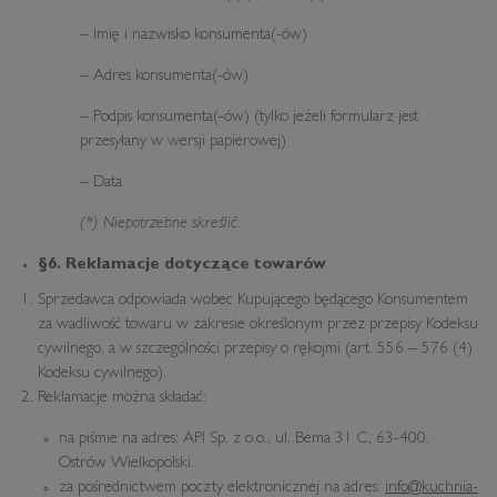
– Imię i nazwisko konsumenta(-ów)
– Adres konsumenta(-ów)
– Podpis konsumenta(-ów) (tylko jeżeli formularz jest
przesyłany w wersji papierowej)
– Data
(*) Niepotrzebne skreślić.
§6. Reklamacje dotyczące towarów
Sprzedawca odpowiada wobec Kupującego będącego Konsumentem
za wadliwość towaru w zakresie określonym przez przepisy Kodeksu
cywilnego, a w szczególności przepisy o rękojmi (art. 556 – 576 (4)
Kodeksu cywilnego).
Reklamacje można składać:
na piśmie na adres: API Sp. z o.o., ul. Bema 31 C, 63-400,
Ostrów Wielkopolski.
za pośrednictwem poczty elektronicznej na adres:
info@kuchnia-