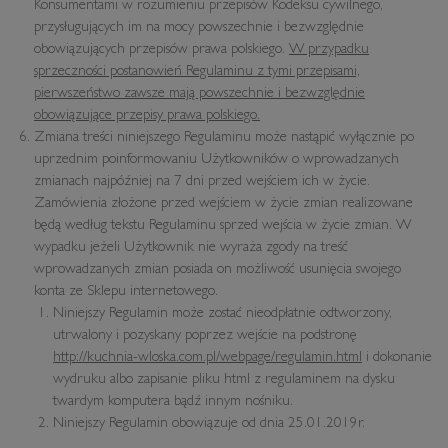
Konsumentami w rozumieniu przepisów Kodeksu cywilnego,
przysługujących im na mocy powszechnie i bezwzględnie
obowiązujących przepisów prawa polskiego.
W przypadku
sprzeczności postanowień Regulaminu z tymi przepisami,
pierwszeństwo zawsze mają powszechnie i bezwzględnie
obowiązujące przepisy prawa polskiego.
Zmiana treści niniejszego Regulaminu może nastąpić wyłącznie po
uprzednim poinformowaniu Użytkowników o wprowadzanych
zmianach najpóźniej na 7 dni przed wejściem ich w życie.
Zamówienia złożone przed wejściem w życie zmian realizowane
będą według tekstu Regulaminu sprzed wejścia w życie zmian. W
wypadku jeżeli Użytkownik nie wyraża zgody na treść
wprowadzanych zmian posiada on możliwość usunięcia swojego
konta ze Sklepu internetowego.
Niniejszy Regulamin może zostać nieodpłatnie odtworzony,
utrwalony i pozyskany poprzez wejście na podstronę
http://kuchnia-wloska.com.pl/webpage/regulamin.html
i dokonanie
wydruku albo zapisanie pliku html z regulaminem na dysku
twardym komputera bądź innym nośniku.
Niniejszy Regulamin obowiązuje od dnia 25.01.2019r.