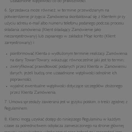
uzasadnione wątpliwości co do prawdziwości.
6. Sprzedawca może również, w terminie przewidzianym na
potwierdzenie przyjęcia Zamówienia skontaktować się z Klientem przy
użyciu adresu e-mail albo numeru telefonu podanego podczas procesu
składania zamówienia (Klient składający Zamówienie jako
niezarejestrowany) lub zapisanego w zakładce Moje konto (Klient
zarejestrowany) i:
poinformować Klienta o wydłużonym terminie realizacji Zamówienia
na dany Towar/Towary, wskazując równocześnie jaki jest to termin;
zweryfikować prawidłowość podanych przez Klienta w Zamówieniu
danych, jeżeli budzą one uzasadnione wątpliwości odnośnie ich
poprawności;
wyjaśnić ewentualne wątpliwości dotyczące szczegółów złożonego
przez Klienta Zamówienia.
7. Umowa sprzedaży zawierana jest w języku polskim, o treści zgodnej z
Regulaminem.
8. Klienci mogą uzyskać dostęp do niniejszego Regulaminu w każdym
czasie za pośrednictwem odsyłacza zamieszczonego na stronie głównej