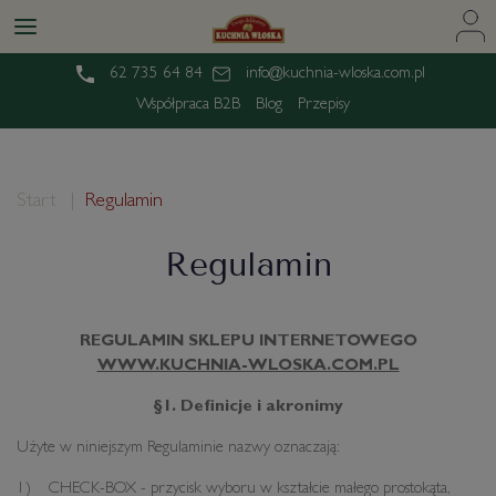
62 735 64 84
info@kuchnia-wloska.com.pl
Współpraca B2B
Blog
Przepisy
Start
Regulamin
Regulamin
REGULAMIN SKLEPU INTERNETOWEGO
WWW.KUCHNIA-WLOSKA.COM.PL
§1. Definicje i akronimy
Użyte w niniejszym Regulaminie nazwy oznaczają:
1) CHECK-BOX - przycisk wyboru w kształcie małego prostokąta,