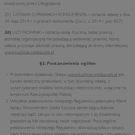
świadczonej przez Usługodawcę
25) USTAWA O PRAWACH KONSUMENTA – oznacza ustawę z dnia
30 maja 2014 r. o prawach konsumenta (Dz.U. z 2014 r. poz. 827)
26)
UŻYTKOWNIK – oznacza osobę fizyczną, osobę prawną i
jednostkę organizacyjną nie posiadającą osobowości prawnej, której
ustawa przyznaje zdolność prawną, korzystającą ze strony internetowej
www.kuchnia-wloska.com.pl
§2. Postanowienia ogólne
Przedmiotem działalności Sklepu
www.kuchnia-wloska.com.pl
jest
handel detaliczny produktami, w tym żywnością włoską, z
wykorzystaniem środków komunikacji elektronicznej, wyłącznie na
terytorium Rzeczypospolitej Polskiej.
Wszystkie postanowienia niniejszego Regulaminu potencjalny Klient
będący Konsumentem (osoba fizyczna zamierzająca dokonać
rejestracji bądź zakupu w celu niezwiązanym z jej działalnością
gospodarczą lub zawodową) może negocjować. Poszczególne
postanowienia niniejszego Regulaminu obowiązują tylko w sytuacji,
kiedy Klient będący Konsumentem nie podjął odnośnie nich negocjacji