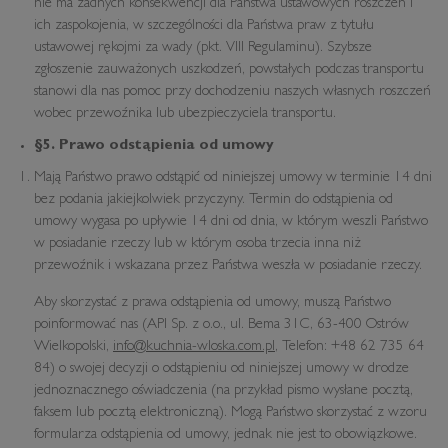
nie ma żadnych konsekwencji dla Państwa ustawowych roszczeń i
ich zaspokojenia, w szczególności dla Państwa praw z tytułu
ustawowej rękojmi za wady (pkt. VIII Regulaminu). Szybsze
zgłoszenie zauważonych uszkodzeń, powstałych podczas transportu
stanowi dla nas pomoc przy dochodzeniu naszych własnych roszczeń
wobec przewoźnika lub ubezpieczyciela transportu.
§5
. Prawo odstąpienia od umowy
Mają Państwo prawo odstąpić od niniejszej umowy w terminie 14 dni
bez podania jakiejkolwiek przyczyny. Termin do odstąpienia od
umowy wygasa po upływie 14 dni od dnia, w którym weszli Państwo
w posiadanie rzeczy lub w którym osoba trzecia inna niż
przewoźnik i wskazana przez Państwa weszła w posiadanie rzeczy.
Aby skorzystać z prawa odstąpienia od umowy, muszą Państwo
poinformować nas (API Sp. z o.o., ul. Bema 31C, 63-400 Ostrów
Wielkopolski,
info@kuchnia-wloska.com.pl
, Telefon: +48 62 735 64
84) o swojej decyzji o odstąpieniu od niniejszej umowy w drodze
jednoznacznego oświadczenia (na przykład pismo wysłane pocztą,
faksem lub pocztą elektroniczną). Mogą Państwo skorzystać z wzoru
formularza odstąpienia od umowy, jednak nie jest to obowiązkowe.