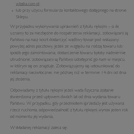
wloska.com.pl
.
lub przy użyciu formularza kontaktowego dostępnego na stronie
Sklepu.
W przypadku wykonywania uprawnień z tytułu rękojmi – o ile
uznamy to za niezbędne do rozpatrzenia reklamacji, zobowiązani są
Państwo na nasz koszt dostarczyć wadliwy towar pod wskazany
powyżej adres pocztowy. Jeżeli ze względu na rodzaj towaru lub
sposób jego zamontowania, dostarczenie towaru byłoby nadmiernie
utrudnione, zobowiązani są Państwo udostępnić go nam w miejscu,
w którym się on znajduje. Zobowiązujemy się ustosunkować do
reklamacji niezwłocznie, nie później niż w terminie 14 dni od dnia
jej złożenia.
Odpowiadamy z tytułu rękojmi jeżeli wada fizyczna zostanie
stwierdzona przed upływem dwóch lat od dnia wydania towaru
Państwu. W przypadku, gdy przedmiotem sprzedaży jest używana
rzecz ruchoma, odpowiedzialność z tytułu rękojmi wynosi jeden rok
od momentu jej wydania.
W składanej reklamacji zaleca się: