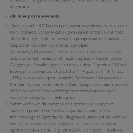
świadczonej drogą elektroniczną w terminie do 14 dni od dnia jej
otrzymania.
§8. Inne postanowienia
6
Zgodnie z art. 183
Kodeksu postępowania cywilnego, w przypadku
sporu pomiędzy Sprzedawcą/Usługodawcą a Klientem, Klient może
złożyć do stałego mediatora wniosek o przeprowadzenie mediacji, z
dołączonym dowodem doręczenia jego odpisu
Sprzedawcy/Usługodawcy. Informację o listach stałych mediatorów
oraz o ośrodkach mediacyjnych można uzyskać w każdym Sądzie
Okręgowym. Ponadto, zgodnie z ustawą z dnia 15 grudnia 2000 r. o
Inspekcji Handlowej (Dz. U. z 2001 r. Nr 4, poz. 25 Nr 110, poz.
1189), w przypadku sporu pomiędzy Sprzedawcą/Usługodawcą a
Klientem będącym Konsumentem, Klient będący Konsumentem może
złożyć wniosek do Wojewódzkiego Inspektora Handlowego o
wszczęcie postępowania mediacyjnego.
Sądem właściwym dla rozpatrywania sporów wynikających z
zawartych przez Konsumentów za pośrednictwem Sklepu
internetowego ze Sprzedawcą/Usługodawcą umów jest sąd właściwy
według przepisów Kodeksu postępowania cywilnego. Jednakże
zgodnie z ustawą z dnia 15 grudnia 2000 r. o Inspekcji Handlowej