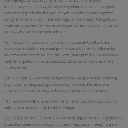
konkretnego Usługobiorcy panel administracyjny w Sklepie
internetowym, za pomocą którego Usługobiorca uzyskuje dostęp do
dotyczących go elektronicznych danych przechowywanych przez
oprogramowanie Sklepu internetowego, umożliwiający Usługobiorcy
składanie zamówień bez konieczności ponownego wpisywania danych
osobowych oraz zarządzanie adresami
9) KOSZYK – podstrona na której, na życzenie Użytkownika,
wyświetla się tabela z nazwami preferowanych przez Użytkownika
towarów oraz określenie ich ilości i cen (samo przejście do koszyka w
żadnym wypadku nie oznacza jeszcze złożenia zamówienia przez
Użytkownika)
10) KUPUJĄCY – oznacza osobę fizyczną, osobę prawną i jednostkę
organizacyjną nie posiadającą osobowości prawnej, której ustawa
przyznaje zdolność prawną, nabywającą towary od Sprzedawcy
11) LOGOWANIE – uwierzytelnianie i autoryzacja Usługobiorcy w
celu uzyskania dostępu do konta w Sklepie
12) OTRZYMANIE TOWARU – oznacza objęcie towaru w posiadanie
przez Konsumenta lub wskazaną przez Niego osobę trzecią inną niż