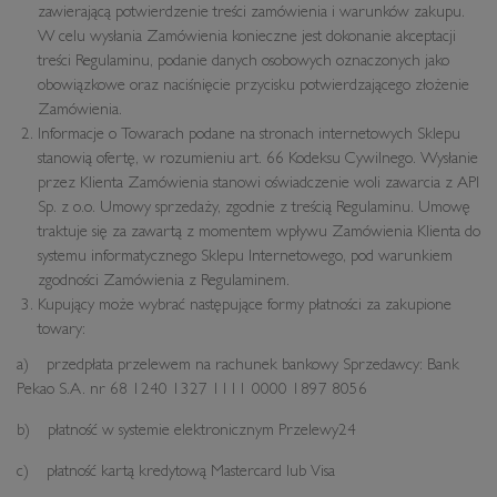
zawierającą potwierdzenie treści zamówienia i warunków zakupu.
W celu wysłania Zamówienia konieczne jest dokonanie akceptacji
treści Regulaminu, podanie danych osobowych oznaczonych jako
obowiązkowe oraz naciśnięcie przycisku potwierdzającego złożenie
Zamówienia.
Informacje o Towarach podane na stronach internetowych Sklepu
stanowią ofertę, w rozumieniu art. 66 Kodeksu Cywilnego. Wysłanie
przez Klienta Zamówienia stanowi oświadczenie woli zawarcia z API
Sp. z o.o. Umowy sprzedaży, zgodnie z treścią Regulaminu. Umowę
traktuje się za zawartą z momentem wpływu Zamówienia Klienta do
systemu informatycznego Sklepu Internetowego, pod warunkiem
zgodności Zamówienia z Regulaminem.
Kupujący może wybrać następujące formy płatności za zakupione
towary:
a) przedpłata przelewem na rachunek bankowy Sprzedawcy: Bank
Pekao S.A. nr 68 1240 1327 1111 0000 1897 8056
b) płatność w systemie elektronicznym Przelewy24
c) płatność kartą kredytową Mastercard lub Visa