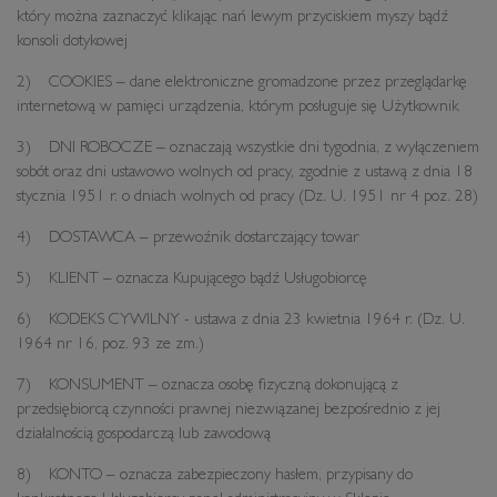
który można zaznaczyć klikając nań lewym przyciskiem myszy bądź
konsoli dotykowej
2) COOKIES – dane elektroniczne gromadzone przez przeglądarkę
internetową w pamięci urządzenia, którym posługuje się Użytkownik
3) DNI ROBOCZE – oznaczają wszystkie dni tygodnia, z wyłączeniem
sobót oraz dni ustawowo wolnych od pracy, zgodnie z ustawą z dnia 18
stycznia 1951 r. o dniach wolnych od pracy (Dz. U. 1951 nr 4 poz. 28)
4) DOSTAWCA – przewoźnik dostarczający towar
5) KLIENT – oznacza Kupującego bądź Usługobiorcę
6) KODEKS CYWILNY - ustawa z dnia 23 kwietnia 1964 r. (Dz. U.
1964 nr 16, poz. 93 ze zm.)
7) KONSUMENT – oznacza osobę fizyczną dokonującą z
przedsiębiorcą czynności prawnej niezwiązanej bezpośrednio z jej
działalnością gospodarczą lub zawodową
8) KONTO – oznacza zabezpieczony hasłem, przypisany do