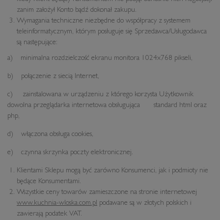
zanim założył Konto bądź dokonał zakupu.
Wymagania techniczne niezbędne do współpracy z systemem
teleinformatycznym, którym posługuje się Sprzedawca/Usługodawca
są następujące:
a) minimalna rozdzielczość ekranu monitora 1024x768 pikseli,
b) połączenie z siecią Internet,
c) zainstalowana w urządzeniu z którego korzysta Użytkownik
dowolna przeglądarka internetowa obsługująca standard html oraz
php,
d) włączona obsługa cookies,
e) czynna skrzynka poczty elektronicznej.
Klientami Sklepu mogą być zarówno Konsumenci, jak i podmioty nie
będące Konsumentami.
Wszystkie ceny towarów zamieszczone na stronie internetowej
www.kuchnia-wloska.com.pl
podawane są w złotych polskich i
zawierają podatek VAT.