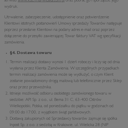
serwisu
www.kuchnia-wloska.com.pl
oraz pobrać go i sporządzić jego
wydruk.
Utrwalenie, zabezpieczenie, udostępnienie oraz potwierdzenie
Klientowi istotnych postanowień Umowy sprzedaży Towarów następuje
poprzez przesłanie Klientowi na podany adres e-mail oraz poprzez
dołączenie do przesyłki zawierającej Towar faktury VAT wg specyfikacji
zamówienia.
§4
. Dostawa towaru
Termin realizacji dostawy wynosi 1 dzień roboczy i liczy się od dnia
wysłania przez Klienta Zamówienia. W szczególnych przypadkach
termin realizacji zamówienia może się wydłużyć, o czym Klient
zostanie powiadomiony drogą mailową lub telefonicznie przez Sklep
oraz przez przewoźnika.
Istnieje możliwość odbioru osobistego zamówionego towaru w
siedzibie: API Sp. z o.o., ul. Bema 31 C, 63-400 Ostrów
Wielkopolski, Polska, od poniedziałku do piątku w godzinach od
09:00 do 17:00, z wyjątkiem świąt państwowych.
Dostawą zakupionych od Sprzedawcy towarów zajmuje się spółka
Inpost Sp. z o.o. z siedzibą w Krakowie, ul. Wielicka 28 (NIP