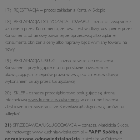
17) REJESTRACJA – proces zakładania Konta w Sklepie
18) REKLAMACJA DOTYCZĄCA TOWARU – oznacza, związane z
uznaniem przez Konsumenta, że towar jest wadliwy, odstąpienie przez
Konsumenta od umowy zawartej ze Sprzedawcą albo żądanie
Konsumenta obniżenia ceny albo naprawy bądź wymiany towaru na
nowy
19) REKLAMACJA USŁUGI – oznacza wszelkie roszczenia
Konsumenta przysługujące mu na podstawie powszechnie
obowiązujących przepisów prawa w związku z nieprawidłowym
wykonaniem usługi przez Usługodawcę
20) SKLEP - oznacza przedsiębiorstwo posługujące się stroną
internetową
www.kuchnia-wloska.com.pl
w celu umożliwienia
Użytkownikom zawierania ze Sprzedawcą/Usługodawcą umów na
odległość
21)
SPRZEDAWCA/USŁUGODAWCA – oznacza właściciela Sklepu
internetowego
www.kuchnia-wloska.com.pl
–
"API" Spółkę z
ograniczoną odpowiedzialnością
, z siedzibą w Ostrowie