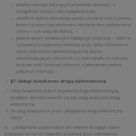
podanie informacji dotyczących przedmiotu reklamacji, w
szczególności rodzaju i daty wystąpienia wady;
określenie żądania dotyczącego sposobu usunięcia wady (wymiana
towaru na nowy, naprawa towaru, obniżenie ceny, odstąpienie od
umowy – o ile wada jest istotna);
podanie danych kontaktowych składającego reklamację – ułatwi to
i przyspieszy rozpatrzenie reklamacji przez Sklep. Określone w
zdaniu poprzednim zalecenia mają formę jedynie
niezobowiązujących wskazówek i w żaden sposób nie wpływają
na skuteczność reklamacji złożonych z pominięciem podania
zalecanych informacji.
§7. U
sługi świadczone drogą elektroniczną
Usługi świadczone przez Usługodawcę drogą elektroniczną są
bezpłatne. Sprzedaż towarów nie jest usługą świadczoną drogą
elektroniczną.
Do usług świadczonych przez Usługodawcę drogą elektroniczną
należy:
a) udostępnianie użytkownikowi sieci Internet do wglądu opisów
produktów (w tym ich fotografii) za pomocą strony internetowej,