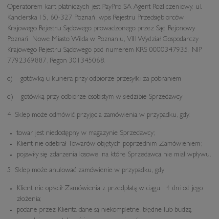
Operatorem kart płatniczych jest PayPro SA Agent Rozliczeniowy, ul.
Kanclerska 15, 60-327 Poznań, wpis Rejestru Przedsiębiorców
Krajowego Rejestru Sądowego prowadzonego przez Sąd Rejonowy
Poznań Nowe Miasto Wilda w Poznaniu, VIII Wydział Gospodarczy
Krajowego Rejestru Sądowego pod numerem KRS 0000347935, NIP
7792369887, Regon 301345068.
c) gotówką u kuriera przy odbiorze przesyłki za pobraniem
d) gotówką przy odbiorze osobistym w siedzibie Sprzedawcy
4. Sklep może odmówić przyjęcia zamówienia w przypadku, gdy:
towar jest niedostępny w magazynie Sprzedawcy;
Klient nie odebrał Towarów objętych poprzednim Zamówieniem;
pojawiły się zdarzenia losowe, na które Sprzedawca nie miał wpływu.
5. Sklep może anulować zamówienie w przypadku, gdy:
Klient nie opłacił Zamówienia z przedpłatą w ciągu 14 dni od jego
złożenia;
podane przez Klienta dane są niekompletne, błędne lub budzą