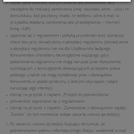
wpisać dane osobowe, których podanie jest dobrowolne, lecz
niezbędne do realizacji zamówienia (imię, nazwisko, adres - ulica i nr
domu/lokalu, kod pocztowy, miasto, nr telefonu, adres e-mail, w
przypadku składania zamówienia jako przedsiębiorca – również
firmę i NIP);
zapoznać się z regulaminem i polityką prywatności oraz zaznaczyć
check-box przy oświadczeniu o akceptacji regulaminu (oświadczenie
o akceptacji regulaminu nie ma dla Użytkownika będącego
Konsumentem charakteru bezwzględnie wiążącego, gdyż
postanowienia regulaminu nie mogą naruszać praw Konsumenta
wynikających z bezwzględnie obowiązujących przepisów prawa
polskiego, a także nie mogą kształtować praw i obowiązków
Konsumenta w sposób sprzeczny z dobrymi obyczajami, rażąco
naruszając jego interesy);
kliknąć na przycisk z napisem „Przejdź do potwierdzenia”;
potwierdzić zapoznanie się z regulaminem;
kliknąć na przycisk z napisem „Zamówienie z obowiązkiem zapłaty.
Zamów” (w tym momencie zostaje zawarta umowa sprzedaży).
Po zawarciu umowy sprzedaży Kupujący otrzymuje, za
pośrednictwem systemu informatycznego Sklepu, wiadomość e-mail