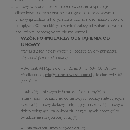
otwarte po dostarczeniu.
Umowy, w których przedmiotem świadczenia są napoje
alkoholowe, których cena została uzgodniona przy zawarciu
umowy sprzedaży, a których dostarczenie może nastąpić dopiero
po upływie 30 dni i których wartość zależy od wahań na rynku,
nad którymi przedsiębiorca nie ma kontroli.
WZÓR FORMULARZA ODSTĄPIENIA OD
UMOWY
(formularz ten należy wypełnić i odesłać tylko w przypadku
chęci odstąpienia od umowy)
– Adresat: API Sp. z o.o., ul. Bema 31 C, 63-400 Ostrów
Wielkopolski ,
info@kuchnia-wloska.com.pl
, Telefon: +48 62
735 64 84
– Ja/My(*) niniejszym informuję/informujemy(*) o
moim/naszym odstąpieniu od umowy sprzedaży następujących
rzeczy(*) umowy dostawy następujących rzeczy(*) umowy o
dzieło polegającej na wykonaniu następujących rzeczy(*)/o
świadczenie następującej usługi(*)
– Data zawarcia umowy(*)/odbioru(*)