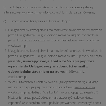
b) udostępnianie użytkownikowi sieci Internet za pomocą strony
internetowej
www.kuchnia-wloska.com.pl
formularza zamówienia,
c) umożliwianie korzystania z Konta w Sklepie.
Usługobiorca w każdej chwili ma możliwość zakończenia świadczenia
przez Usługodawcę usług, o których mowa w ustępie poprzednim
pkt a i b, poprzez opuszczenie strony internetowej
www.kuchnia-
wloska.com.pl
.
Usługobiorca w każdej chwili ma możliwość zakończenia świadczenia
przez Usługodawcę usług, o których mowa w ust. 2 pkt c niniejszego
paragrafu
, usuwając swoje Konto ze Sklepu poprzez
wysłanie do Usługodawcy wiadomości e-mail z
odpowiednim żądaniem na adres
info@kuchnia-
wloska.com.pl
.
W celu utworzenia Konta w Sklepie (zarejestrowania się), kliknąć
należy na znajdującą się na stronie internetowej
www.kuchnia-
wloska.com.pl
zakładkę „Moje konto” i wybrać opcję „Zarejestruj”.
Następnie należy podać adres e-mail, utworzyć hasło do Konta,
zapoznać się z regulaminem i polityką prywatności, zaznaczyć check-