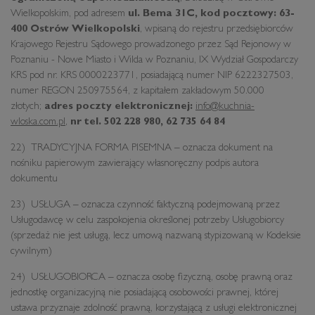
Wielkopolskim, pod adresem
ul. Bema 31C, kod pocztowy: 63-
400
Ostrów Wielkopolski
, wpisaną do rejestru przedsiębiorców
Krajowego Rejestru Sądowego prowadzonego przez Sąd Rejonowy w
Poznaniu - Nowe Miasto i Wilda w Poznaniu, IX Wydział Gospodarczy
KRS pod nr. KRS 0000223771, posiadającą numer NIP 6222327503,
numer REGON 250975564, z kapitałem zakładowym 50.000
złotych;
adres poczty elektronicznej:
info@kuchnia-
wloska.com.pl
,
nr tel. 502 228 980, 62 735 64 84
22) TRADYCYJNA FORMA PISEMNA – oznacza dokument na
nośniku papierowym zawierający własnoręczny podpis autora
dokumentu
23) USŁUGA – oznacza czynność faktyczną podejmowaną przez
Usługodawcę w celu zaspokojenia określonej potrzeby Usługobiorcy
(sprzedaż nie jest usługą, lecz umową nazwaną stypizowaną w Kodeksie
cywilnym)
24) USŁUGOBIORCA – oznacza osobę fizyczną, osobę prawną oraz
jednostkę organizacyjną nie posiadającą osobowości prawnej, której
ustawa przyznaje zdolność prawną, korzystającą z usługi elektronicznej