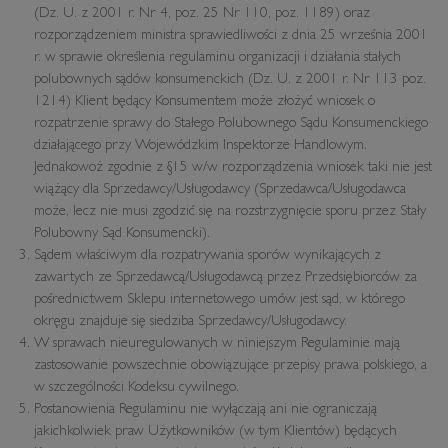
(Dz. U. z 2001 r. Nr 4, poz. 25 Nr 110, poz. 1189) oraz
rozporządzeniem ministra sprawiedliwości z dnia 25 września 2001
r. w sprawie określenia regulaminu organizacji i działania stałych
polubownych sądów konsumenckich (Dz. U. z 2001 r. Nr 113 poz.
1214) Klient będący Konsumentem może złożyć wniosek o
rozpatrzenie sprawy do Stałego Polubownego Sądu Konsumenckiego
działającego przy Wojewódzkim Inspektorze Handlowym.
Jednakowoż zgodnie z §15 w/w rozporządzenia wniosek taki nie jest
wiążący dla Sprzedawcy/Usługodawcy (Sprzedawca/Usługodawca
może, lecz nie musi zgodzić się na rozstrzygnięcie sporu przez Stały
Polubowny Sąd Konsumencki).
Sądem właściwym dla rozpatrywania sporów wynikających z
zawartych ze Sprzedawcą/Usługodawcą przez Przedsiębiorców za
pośrednictwem Sklepu internetowego umów jest sąd, w którego
okręgu znajduje się siedziba Sprzedawcy/Usługodawcy.
W sprawach nieuregulowanych w niniejszym Regulaminie mają
zastosowanie powszechnie obowiązujące przepisy prawa polskiego, a
w szczególności Kodeksu cywilnego.
Postanowienia Regulaminu nie wyłączają ani nie ograniczają
jakichkolwiek praw Użytkowników (w tym Klientów) będących