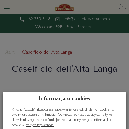
62 735 64 84
info@kuchnia-wloska.com.pl
Współpraca B2B
Blog
Przepisy
Start
Caseificio dell'Alta Langa
Caseificio dell'Alta Langa
Informacja o cookies
Klikając “Zgoda” akceptujesz zapisywanie wszystkich danych cookie na
twoim urządzeniu. Kliknięcie “Odmowa” oznacza zapisywanie tylko
danych niezbędnych do funkcjonowania strony. Więcej informacji o
cookie w
polityce prywatności
.