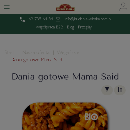
62 735 64 84
info@kuchnia-wloska.com.pl
Współpraca B2B
Blog
Przepisy
Start
Nasza oferta
Wegańskie
Dania gotowe Mama Said
Dania gotowe Mama Said