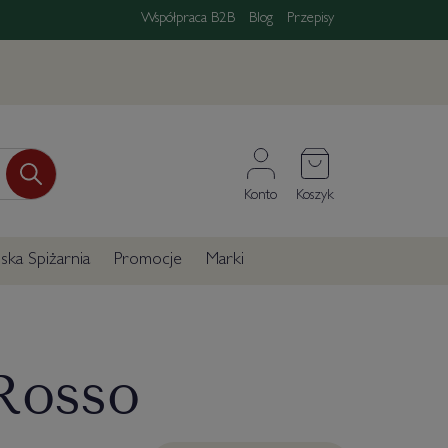
Współpraca B2B
Blog
Przepisy
Konto
Koszyk
ka Spiżarnia
Promocje
Marki
 Rosso