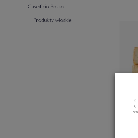
Caseificio Rosso
Produkty włoskie
Kl
Kl
st
"Ju