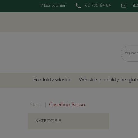
Masz pytanie?
62 735 64 84
info
Wyszukaj
Produkty włoskie
Włoskie produkty bezglu
Start
Caseificio Rosso
KATEGORIE