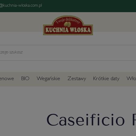
@kuchnia-wloska.com.pl
tenowe
BIO
Wegańskie
Zestawy
Krótkie daty
Włos
Caseificio