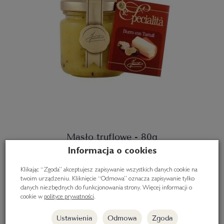
Masło truflowe - 80g
Informacja o cookies
49,90 zł
Klikając “Zgoda” akceptujesz zapisywanie wszystkich danych cookie na
twoim urządzeniu. Kliknięcie “Odmowa” oznacza zapisywanie tylko
Do koszyka
danych niezbędnych do funkcjonowania strony. Więcej informacji o
cookie w
polityce prywatności
.
Ustawienia
Odmowa
Zgoda