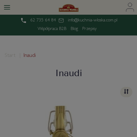
62 735 64 84
info@kuchnia-wloska.com.pl
Współpraca B2B
Blog
Przepisy
Start
Inaudi
Inaudi