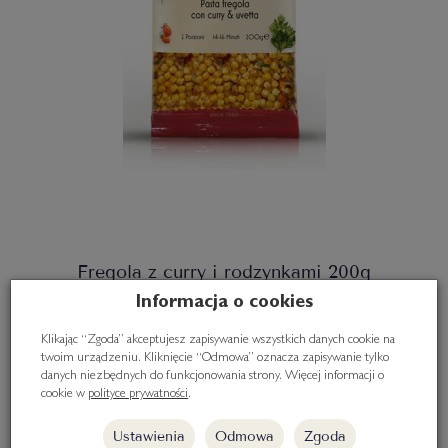
Fregola z curry i rodzynkami 200g
Informacja o cookies
19,00 zł
Klikając “Zgoda” akceptujesz zapisywanie wszystkich danych cookie na
twoim urządzeniu. Kliknięcie “Odmowa” oznacza zapisywanie tylko
Do koszyka
danych niezbędnych do funkcjonowania strony. Więcej informacji o
cookie w
polityce prywatności
.
Ustawienia
Odmowa
Zgoda