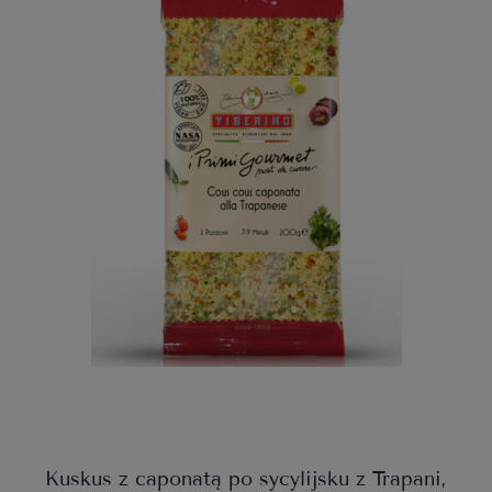
Kuskus z caponatą po sycylijsku z Trapani,