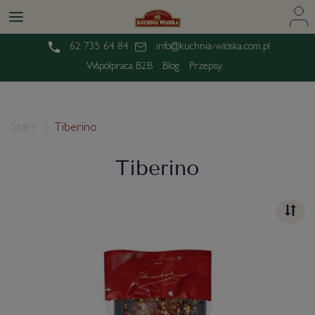
62 735 64 84
info@kuchnia-wloska.com.pl
Współpraca B2B
Blog
Przepisy
Start
Tiberino
Tiberino