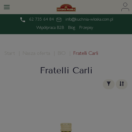
62 735 64 84
info@kuchnia-wloska.com.pl
Współpraca B2B
Blog
Przepisy
Start
Nasza oferta
BIO
Fratelli Carli
Fratelli Carli