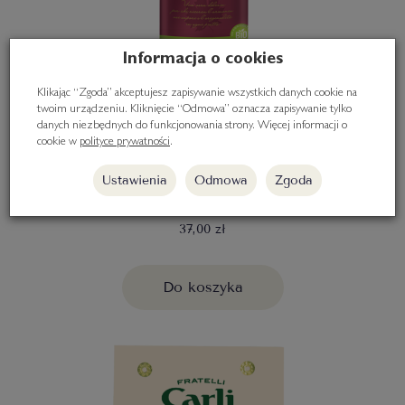
Informacja o cookies
Klikając “Zgoda” akceptujesz zapisywanie wszystkich danych cookie na
twoim urządzeniu. Kliknięcie “Odmowa” oznacza zapisywanie tylko
danych niezbędnych do funkcjonowania strony. Więcej informacji o
cookie w
polityce prywatności
.
Glazura z octu balsamicznego MODENA
Ustawienia
Odmowa
Zgoda
IGP BIO 250ml, Carli
37,00 zł
Do koszyka