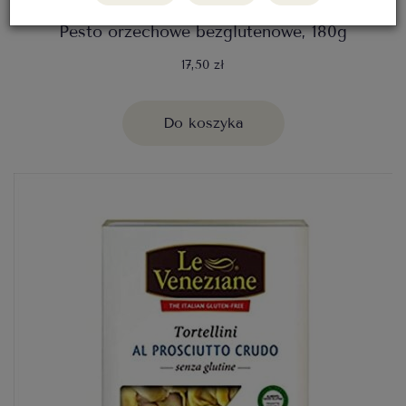
Pesto orzechowe bezglutenowe, 180g
17,50 zł
Do koszyka