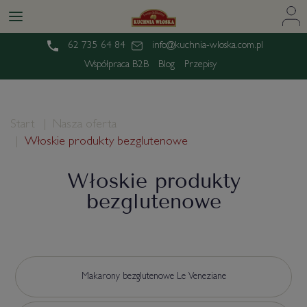
62 735 64 84
info@kuchnia-wloska.com.pl
Współpraca B2B
Blog
Przepisy
Start
Nasza oferta
Włoskie produkty bezglutenowe
Włoskie produkty
bezglutenowe
Makarony bezglutenowe Le Veneziane