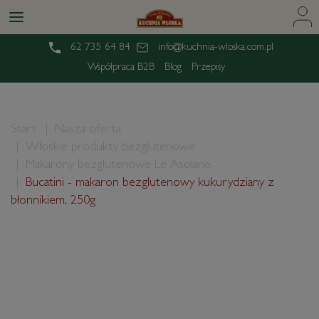
62 735 64 84
info@kuchnia-wloska.com.pl
Współpraca B2B
Blog
Przepisy
Start
Nasza oferta
Włoskie produkty bezglutenowe
Makarony bezglutenowe Le Asolane
Bucatini - makaron bezglutenowy kukurydziany z
błonnikiem, 250g