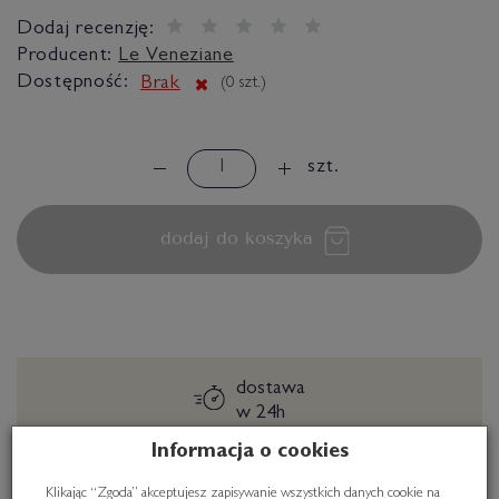
Dodaj recenzję:
Producent:
Le Veneziane
Dostępność:
Brak
(
0
szt.)
szt.
dodaj do koszyka
dostawa
w 24h
Informacja o cookies
darmowa dostawa
Klikając “Zgoda” akceptujesz zapisywanie wszystkich danych cookie na