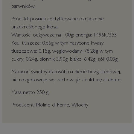
barwników.
Produkt posiada certyfikowane oznaczenie
przekreślonego kłosa.
Wartości odżywcze na 100g: energia: 1496kJ/353
Kcal, tłuszcze: 0,66g w tym nasycone kwasy
tłuszczowe: 0,15g, węglowodany: 78,28g w tym
cukry: 0,24g, błonnik 3,90g, białko: 6,42g, sól: 0,03g.
Makaron świetny dla osób na diecie bezglutenowej,
nie rozgotowuje się, zachowuje strukturę al dente,
Masa netto 250 g.
Producent: Molino di Ferro, Włochy