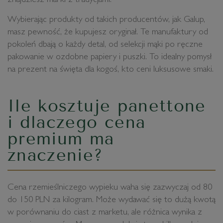
znajdziesz marki z tradycjami.
Wybierając produkty od takich producentów, jak Galup,
masz pewność, że kupujesz oryginał. Te manufaktury od
pokoleń dbają o każdy detal, od selekcji mąki po ręczne
pakowanie w ozdobne papiery i puszki. To idealny pomysł
na prezent na święta dla kogoś, kto ceni luksusowe smaki.
Ile kosztuje panettone
i dlaczego cena
premium ma
znaczenie?
Cena rzemieślniczego wypieku waha się zazwyczaj od 80
do 150 PLN za kilogram. Może wydawać się to dużą kwotą
w porównaniu do ciast z marketu, ale różnica wynika z