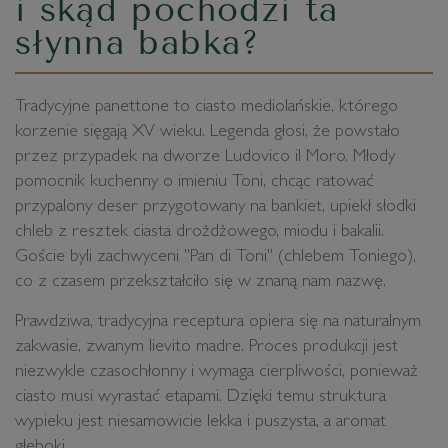
i skąd pochodzi ta
słynna babka?
Tradycyjne panettone to ciasto mediolańskie, którego
korzenie sięgają XV wieku. Legenda głosi, że powstało
przez przypadek na dworze Ludovico il Moro. Młody
pomocnik kuchenny o imieniu Toni, chcąc ratować
przypalony deser przygotowany na bankiet, upiekł słodki
chleb z resztek ciasta drożdżowego, miodu i bakalii.
Goście byli zachwyceni "Pan di Toni" (chlebem Toniego),
co z czasem przekształciło się w znaną nam nazwę.
Prawdziwa, tradycyjna receptura opiera się na naturalnym
zakwasie, zwanym lievito madre. Proces produkcji jest
niezwykle czasochłonny i wymaga cierpliwości, ponieważ
ciasto musi wyrastać etapami. Dzięki temu struktura
wypieku jest niesamowicie lekka i puszysta, a aromat