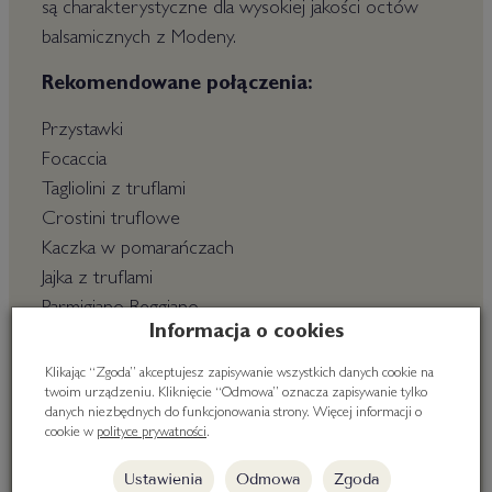
są charakterystyczne dla wysokiej jakości octów
balsamicznych z Modeny.
Rekomendowane połączenia:
Przystawki
Focaccia
Tagliolini z truflami
Crostini truflowe
Kaczka w pomarańczach
Jajka z truflami
Parmigiano Reggiano
Informacja o cookies
Tarta cytrynowa
Lody kremowe
Klikając “Zgoda” akceptujesz zapisywanie wszystkich danych cookie na
twoim urządzeniu. Kliknięcie “Odmowa” oznacza zapisywanie tylko
Dzięki ciekawości i kulinarnej wyobraźni z
danych niezbędnych do funkcjonowania strony. Więcej informacji o
cookie w
polityce prywatności
.
pewnością znajdziecie Wasze idealne połączenie!
Ustawienia
Odmowa
Zgoda
Opakowanie