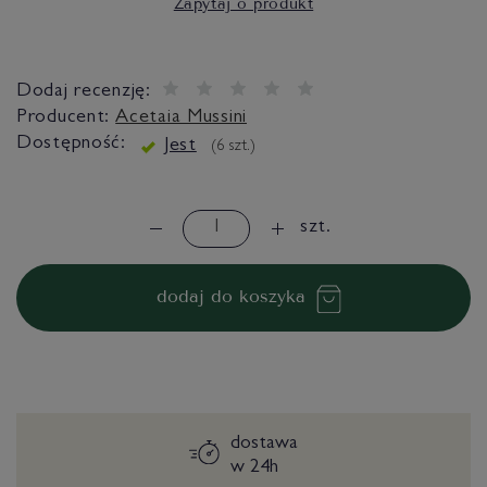
Zapytaj o produkt
Dodaj recenzję:
Producent:
Acetaia Mussini
Dostępność:
Jest
(
6
szt.)
szt.
dodaj do koszyka
dostawa
w 24h