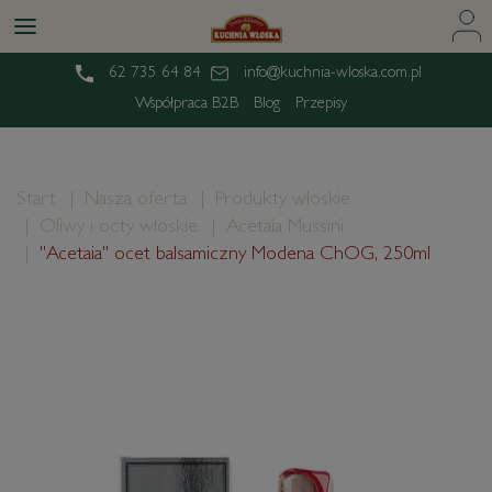
62 735 64 84
info@kuchnia-wloska.com.pl
Współpraca B2B
Blog
Przepisy
Start
Nasza oferta
Produkty włoskie
Oliwy i octy włoskie
Acetaia Mussini
"Acetaia" ocet balsamiczny Modena ChOG, 250ml