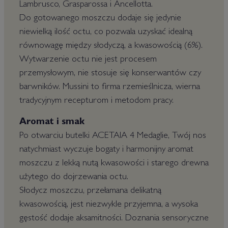
Lambrusco, Grasparossa i Ancellotta.
Do gotowanego moszczu dodaje się jedynie
niewielką ilość octu, co pozwala uzyskać idealną
równowagę między słodyczą, a kwasowością (6%).
Wytwarzenie octu nie jest procesem
przemysłowym, nie stosuje się konserwantów czy
barwników. Mussini to firma rzemieślnicza, wierna
tradycyjnym recepturom i metodom pracy.
Aromat i smak
Po otwarciu butelki ACETAIA 4 Medaglie, Twój nos
natychmiast wyczuje bogaty i harmonijny aromat
moszczu z lekką nutą kwasowości i starego drewna
użytego do dojrzewania octu.
Słodycz moszczu, przełamana delikatną
kwasowością, jest niezwykle przyjemna, a wysoka
gęstość dodaje aksamitności. Doznania sensoryczne