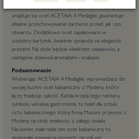
Szklana butelka o pojemności 250 ml, w której
znajduje się ocet ACETAIA 4 Medaglie, gwarantuje
idealne przechowywanie zarówno przed, jak i po
otwarciu. Dodatkowo ocet zapakowano w
ozdobny kartonik, świetnie sprawdzi na elegancki
prezent. Na stole będzie obiektem ciekawości, a
następnie zniewoli aromatami i smakami.
Podsumowanie
Wybierając ACETAIA 4 Medaglie, wprowadzasz do
swojej kuchni ocet balsamiczny z Modeny, który
łączy tradycję i jakość. Każda kropla tego nektaru,
symbolu włoskiej gastronomii, to hołd dla sztuki
octu balsamicznego, którą firma Mussini, przenosi z
Modeny na stoły smakoszy z całego świata.
Na koniec mała rada: ten ocet balsamiczny to
doskonały pomysł na prezent; zacznij od