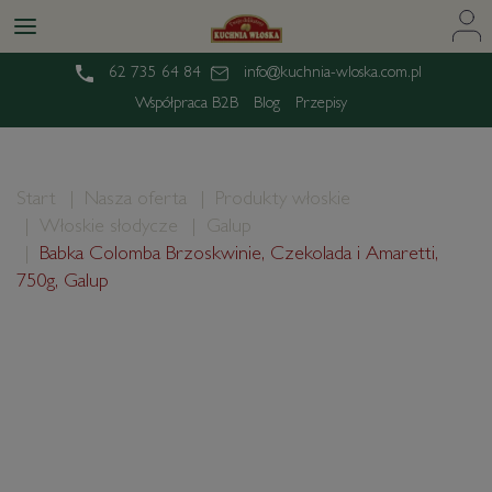
62 735 64 84
info@kuchnia-wloska.com.pl
Współpraca B2B
Blog
Przepisy
Start
Nasza oferta
Produkty włoskie
Włoskie słodycze
Galup
Babka Colomba Brzoskwinie, Czekolada i Amaretti,
750g, Galup