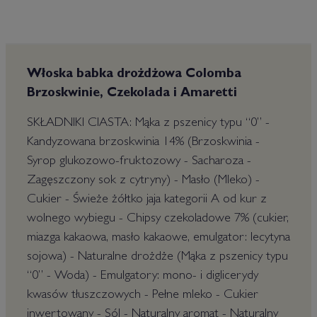
Włoska babka drożdżowa Colomba
Brzoskwinie, Czekolada i Amaretti
SKŁADNIKI CIASTA: Mąka z pszenicy typu ‘‘0’’ -
Kandyzowana brzoskwinia 14% (Brzoskwinia -
Syrop glukozowo-fruktozowy - Sacharoza -
Zagęszczony sok z cytryny) - Masło (Mleko) -
Cukier - Świeże żółtko jaja kategorii A od kur z
wolnego wybiegu - Chipsy czekoladowe 7% (cukier,
miazga kakaowa, masło kakaowe, emulgator: lecytyna
sojowa) - Naturalne drożdże (Mąka z pszenicy typu
‘‘0’’ - Woda) - Emulgatory: mono- i diglicerydy
kwasów tłuszczowych - Pełne mleko - Cukier
inwertowany - Sól - Naturalny aromat - Naturalny