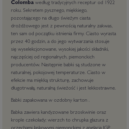
Colomba
według tradycyjnych receptur od 1922
roku. Sekretem pysznego, miękkiego,
pozostającego na długo świeżym ciasta
drożdżowego jest z pewnością naturalny zakwas,
ten sam od początku istnienia firmy. Ciasto wyrasta
przez 40 godzin, a do jego wytwarzania stosuje
się wyselekcjonowane, wysokiej jakości składniki,
najczęściej od regionalnych, piemonckich
producentów. Następnie babki są studzone w
naturalnej, pokojowej temperaturze. Ciasto w
efekcie ma miękką strukturę, zachowuje
długotrwałą, naturalną świeżość i jest lekkostrawne.
Babki zapakowana w ozdobny karton .
Babka zawiera kandyzowane brzoskwinie oraz
krople czekolady; wierzch to chrupka glazura z
orzechami laskowymi piemonckimi z apelacją IGP,