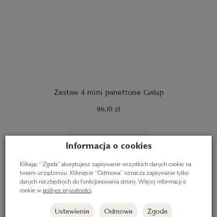
Zestaw 4 mini panettone Galup
86,10 zł
Do koszyka
Informacja o cookies
Klikając “Zgoda” akceptujesz zapisywanie wszystkich danych cookie na
twoim urządzeniu. Kliknięcie “Odmowa” oznacza zapisywanie tylko
danych niezbędnych do funkcjonowania strony. Więcej informacji o
cookie w
polityce prywatności
.
Ustawienia
Odmowa
Zgoda