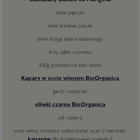
Bakłażany Babuni Sa Marigosa
dwie papryki
dwie średnie cebule
dwie łodygi selera naciowego
trzy ząbki czosnku
300g pomidorów bez skórki
Kapary w occie winnym BioOrganica
garść rodzynek
oliwki czarne BioOrganica
sól i pieprz
ocet winny (możesz wykorzystać ocet z marynaty