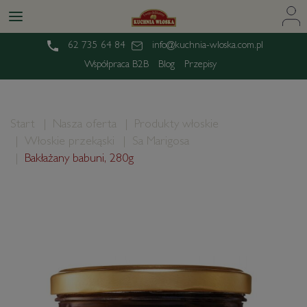
62 735 64 84
info@kuchnia-wloska.com.pl
Współpraca B2B
Blog
Przepisy
Start
Nasza oferta
Produkty włoskie
Włoskie przekąski
Sa Marigosa
Bakłażany babuni, 280g