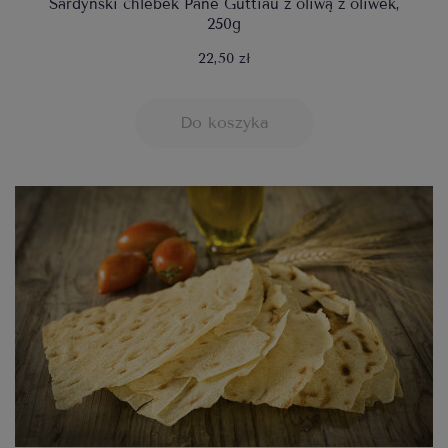
Sardyński chlebek Pane Guttiau z oliwą z oliwek,
250g
22,50 zł
Do koszyka