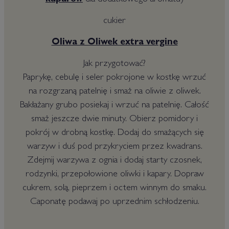
kaparów
dla dodatkowego aromatu)
cukier
Oliwa z Oliwek extra vergine
Jak przygotować?
Paprykę, cebulę i seler pokrojone w kostkę wrzuć
na rozgrzaną patelnię i smaż na oliwie z oliwek.
Bakłażany grubo posiekaj i wrzuć na patelnię. Całość
smaż jeszcze dwie minuty. Obierz pomidory i
pokrój w drobną kostkę. Dodaj do smażących się
warzyw i duś pod przykryciem przez kwadrans.
Zdejmij warzywa z ognia i dodaj starty czosnek,
rodzynki, przepołowione oliwki i kapary. Dopraw
cukrem, solą, pieprzem i octem winnym do smaku.
Caponatę podawaj po uprzednim schłodzeniu.