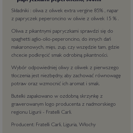
papryczkami peperoncino, 500ml
Składniki : oliwa z oliwek extra vergine 85% , napar
z papryczek peperoncino w oliwie z oliwek 15 % .
Oliwa z pikantnymi papryczkami sprawdzi się do
spaghetti aglio-olio-peperoncino, do innych dań
makaronowych, mięs, zup, czy wszędzie tam, gdzie
chcecie podkręcić smak odrobiną pikantności.
Wybór odpowiedniej oliwy z oliwek z pierwszego
tłoczenia jest niezbędny, aby zachować równowagę
potraw oraz wzmocnić ich aromat i smak.
Butelki zapakowano w ozdobną skrzynkę z
grawerowanym logo producenta z nadmorskiego
regionu Ligurii - Fratelli Carli.
Producent: Fratelli Carli, Liguria, Włochy