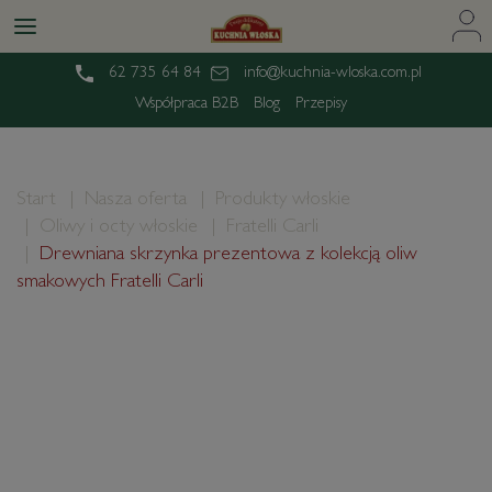
62 735 64 84
info@kuchnia-wloska.com.pl
Współpraca B2B
Blog
Przepisy
Start
Nasza oferta
Produkty włoskie
Oliwy i octy włoskie
Fratelli Carli
Drewniana skrzynka prezentowa z kolekcją oliw
smakowych Fratelli Carli