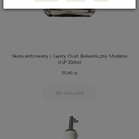
Skoncentrowany i Gęsty Ocet Balsamiczny Modena
IGP 250ml
75,00 zł
Do koszyka