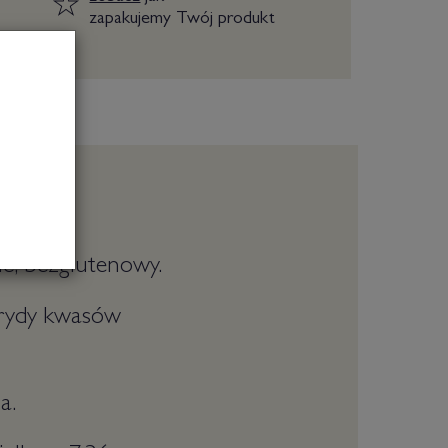
zapakujemy Twój produkt
ne, bezglutenowy.
cerydy kwasów
a.