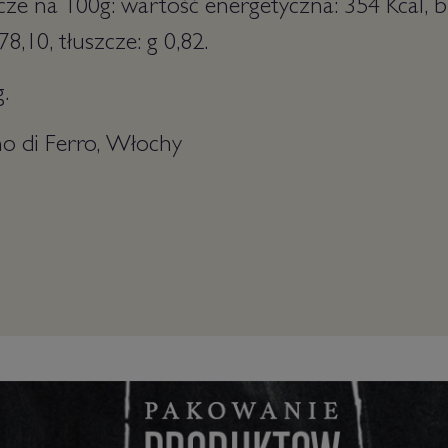
e na 100g: wartość energetyczna: 354 Kcal, bia
,10, tłuszcze: g 0,82.
.
o di Ferro, Włochy