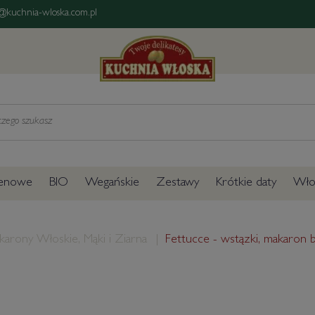
@kuchnia-wloska.com.pl
tenowe
BIO
Wegańskie
Zestawy
Krótkie daty
Włos
karony Włoskie, Mąki i Ziarna
Fettucce - wstązki, makaron 