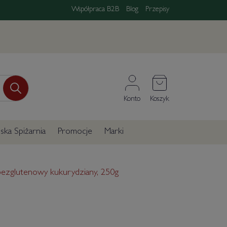
Współpraca B2B
Blog
Przepisy
Konto
Koszyk
ka Spiżarnia
Promocje
Marki
bezglutenowy kukurydziany, 250g