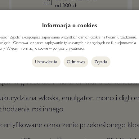
od 300 zł
Informacja o cookies
ikając “Zgoda” akceptujesz zapisywanie wszystkich danych cookie na twoim urządzeniu.
iknięcie “Odmowa” oznacza zapisywanie tylko danych niezbędnych do funkcjonowania
rony. Więcej informacji o cookie w
polityce prywatności
.
Ustawienia
Odmowa
Zgoda
tążki w gniazdkach, makaron marki Le Venezia
kukurydziana włoska, emulgator: mono i digli
chodzenia roślinnego.
certyfikowane oznaczenie przekreślonego kłos