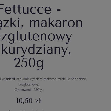
Fettucce -
ązki, makaron
zglutenowy
kurydziany,
250g
ki w gniazdkach, kukurydziany makaron marki Le Veneziane,
bezglutenowy.
Opakowanie 250 g.
10,50 zł