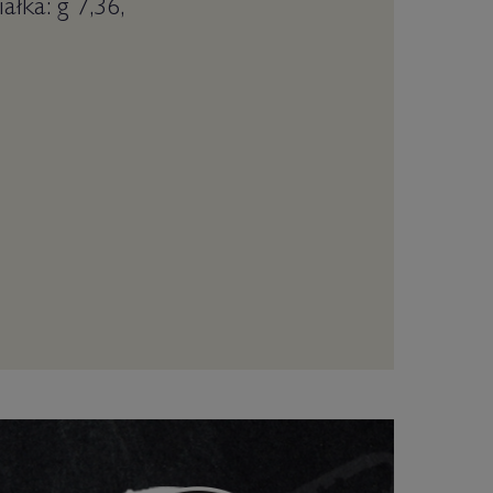
łka: g 7,36,