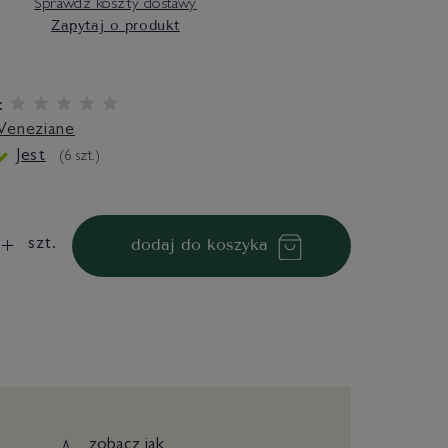
Sprawdź koszty dostawy
Zapytaj o produkt
:
Veneziane
Jest
(
6
szt.)
dodaj do koszyka
szt.
zobacz
jak