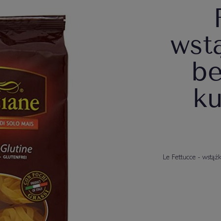
wst
be
ku
Le Fettucce - wstąż