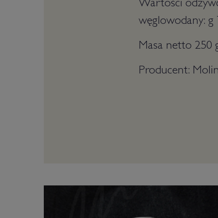
Wartości odżywcz
węglowodany: g 78
Masa netto 250 g
Producent: Molin