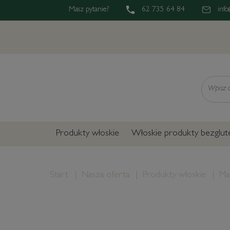
Masz pytanie?
62 735 64 84
info
Wyszukaj
Produkty włoskie
Włoskie produkty bezglu
Start
Nasza oferta
Produkty włoskie
Ma