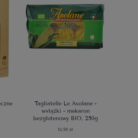
eczne
Tagliatelle Le Asolane -
g
wstążki - makaron
bezglutenowy BIO, 250g
13,50 zł