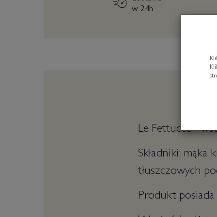
w 24h
Kl
Kl
st
Le Fettucce - ws
Składniki: mąka 
tłuszczowych po
Produkt posiada 