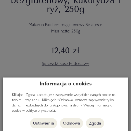
bezglutenowy, kukurydza i
ryż, 250g
Makaron Paccheri bezglutenowy Pasta Jesce
Masa netto: 250g
12,40 zł
Sprawdź koszty dostawy
Informacja o cookies
Dodaj recenzję:
Producent:
PastaJesce
Klikając “Zgoda” akceptujesz zapisywanie wszystkich danych cookie na
twoim urządzeniu. Kliknięcie “Odmowa” oznacza zapisywanie tylko
Dostępność:
Brak
(
0
szt.)
danych niezbędnych do funkcjonowania strony. Więcej informacji o
cookie w
polityce prywatności
.
Ustawienia
Odmowa
Zgoda
szt.