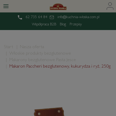
62 735 64 84
info@kuchnia-wloska.com.pl
Współpraca B2B
Blog
Przepisy
Start
Nasza oferta
Włoskie produkty bezglutenowe
Makarony bezglutenowe Pasta Jesce
Makaron Paccheri bezglutenowy, kukurydza i ryż, 250g