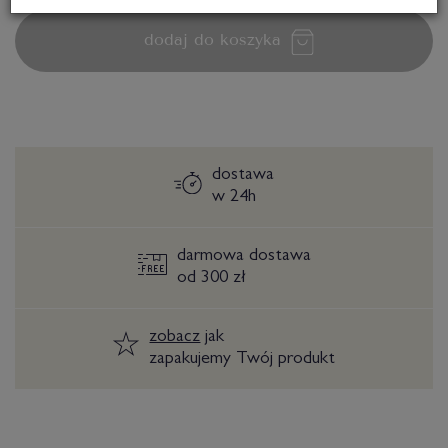
dodaj do koszyka
dostawa
w 24h
darmowa dostawa
od 300 zł
zobacz
jak
zapakujemy Twój produkt