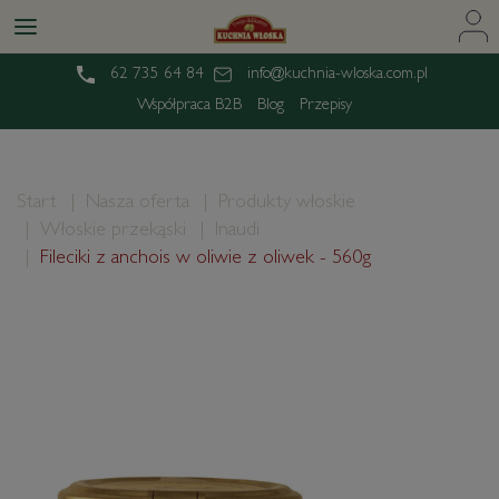
62 735 64 84
info@kuchnia-wloska.com.pl
Współpraca B2B
Blog
Przepisy
Start
Nasza oferta
Produkty włoskie
Włoskie przekąski
Inaudi
Fileciki z anchois w oliwie z oliwek - 560g