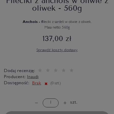
Fileciki z anchois w oliwie z
oliwek - 560g
Anchois - f
ileciki z sardeli w oliwie z oliwek.
Masa netto: 560g
137,00 zł
Sprawdź koszty dostawy
Dodaj recenzję:
Producent:
Inaudi
Dostępność:
Brak
(
0
szt.)
szt.