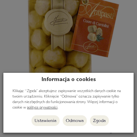
Informacja o cookies
Klikając “Zgoda” akceptujesz zapisywanie wszystkich danych cookie na
twoim urządzeniu. Kliknięcie “Odmowa” oznacza zapisywanie tylko
danych niezbędnych do funkcjonowania strony. Więcej informacji o
cookie w
polityce prywatności
.
Ustawienia
Odmowa
Zgoda
Serca karczochów w oliwie i occie 280g