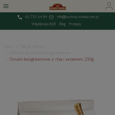
62 735 64 84
info@kuchnia-wloska.com.pl
Współpraca B2B
Blog
Przepisy
Start
Nasza oferta
Włoskie produkty bezglutenowe
Grissini bezglutenowe z chia i sezamem, 250g