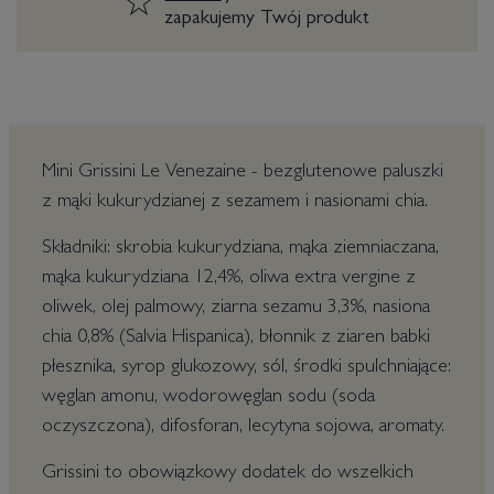
zapakujemy Twój produkt
Mini Grissini Le Venezaine - bezglutenowe paluszki
z mąki kukurydzianej z sezamem i nasionami chia.
Składniki: skrobia kukurydziana, mąka ziemniaczana,
mąka kukurydziana 12,4%, oliwa extra vergine z
oliwek, olej palmowy, ziarna sezamu 3,3%, nasiona
chia 0,8% (Salvia Hispanica), błonnik z ziaren babki
płesznika, syrop glukozowy, sól, środki spulchniające:
węglan amonu, wodorowęglan sodu (soda
oczyszczona), difosforan, lecytyna sojowa, aromaty.
Grissini to obowiązkowy dodatek do wszelkich