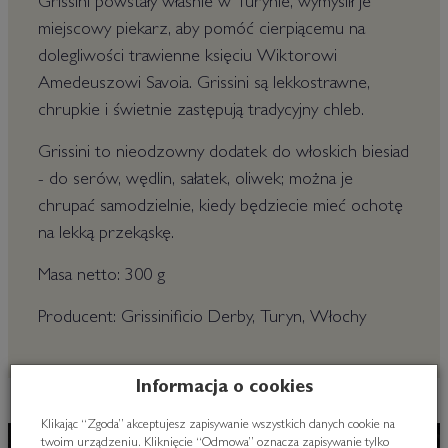
Grissini powstały właśnie w Turynie, wymyślił je
miejscowy piekarz, aby pomóć cierpiącemu na
dolegliwości trawienne księciu Wiktorowi
Amedeuszowi Savoia. Grissini są lekkostrawne,
chrupkie i świetnie zastępują tradycyjny chleb.
Grissini to nieodzowny dodatek do włoskich biesiad
- do serów, wędlin, sałatek, oliwek; można je
chrupać samodzielnie, kiedy będziecie mieć ochotę
na lekką przekąskę.
Masa netto: 300 g
Producent: Grissinificio Derby, Turyn, Włochy
Informacja o cookies
Klikając “Zgoda” akceptujesz zapisywanie wszystkich danych cookie na
twoim urządzeniu. Kliknięcie “Odmowa” oznacza zapisywanie tylko