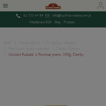
62 735 64 84
info@kuchnia-wloska.com.pl
Współpraca B2B
Blog
Przepisy
Start
Nasza oferta
Produkty włoskie
Pieczywo, snacki włoskie
Derby Grissini
Grissini Rubata' z Rozmarynem, 300g, Derby