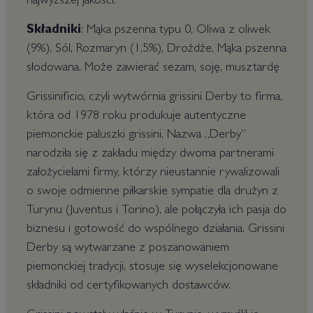
najwyższej jakości.
Składniki
: Mąka pszenna typu 0, Oliwa z oliwek
(9%), Sól, Rozmaryn (1,5%), Drożdże, Mąka pszenna
słodowana. Może zawierać sezam, soję, musztardę
Grissinificio, czyli wytwórnia grissini Derby to firma,
która od 1978 roku produkuje autentyczne
piemonckie paluszki grissini. Nazwa „Derby”
narodziła się z zakładu między dwoma partnerami
założycielami firmy, którzy nieustannie rywalizowali
o swoje odmienne piłkarskie sympatie dla drużyn z
Turynu (Juventus i Torino), ale połączyła ich pasja do
biznesu i gotowość do wspólnego działania. Grissini
Derby są wytwarzane z poszanowaniem
piemonckiej tradycji, stosuje się wyselekcjonowane
składniki od certyfikowanych dostawców.