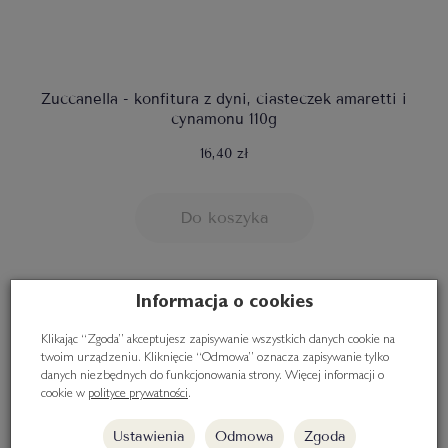
Zuccanella - konfitura z dyni, ciasteczek amaretti i
cynamonu 110g
16,40 zł
Do koszyka
Informacja o cookies
Klikając “Zgoda” akceptujesz zapisywanie wszystkich danych cookie na
twoim urządzeniu. Kliknięcie “Odmowa” oznacza zapisywanie tylko
danych niezbędnych do funkcjonowania strony. Więcej informacji o
cookie w
polityce prywatności
.
Ustawienia
Odmowa
Zgoda