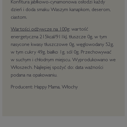
Konfitura jabłkowo-cynamonowa osłodzi każdy
dzień i doda smaku Waszym kanapkom, deserom,
ciastom.
Wartości odżywcze na 100g
: wartość
energetyczna 215kcal/911kJ, tłuszcze 0g, w tym
nasycone kwasy tłuszczowe 0g, węglowodany 52g,
w tym cukry 49g, białko 1g, sól 0g. Przechowywać
w suchym i chłodnym miejscu. Wyprodukowano we
Włoszech. Najlepiej spożyć do: data ważności
podana na opakowaniu.
Producent: Happy Mama, Włochy