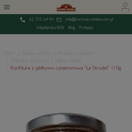
62 735 64 84
info@kuchnia-wloska.com.pl
Współpraca B2B
Blog
Przepisy
Start
Nasza oferta
Produkty włoskie
Włoskie słodycze
Happy Mama
Konfitura z jabłkowo-cynamonowa "La Strudel" 110g