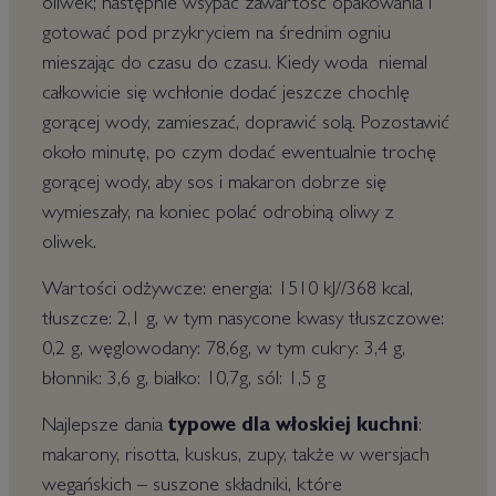
oliwek; następnie wsypać zawartość opakowania i
gotować pod przykryciem na średnim ogniu
mieszając do czasu do czasu. Kiedy woda niemal
całkowicie się wchłonie dodać jeszcze chochlę
gorącej wody, zamieszać, doprawić solą. Pozostawić
około minutę, po czym dodać ewentualnie trochę
gorącej wody, aby sos i makaron dobrze się
wymieszały, na koniec polać odrobiną oliwy z
oliwek.
Wartości odżywcze: energia: 1510 kJ//368 kcal,
tłuszcze: 2,1 g, w tym nasycone kwasy tłuszczowe:
0,2 g, węglowodany: 78,6g, w tym cukry: 3,4 g,
błonnik: 3,6 g, białko: 10,7g, sól: 1,5 g
Najlepsze dania
typowe dla włoskiej kuchni
:
makarony, risotta, kuskus, zupy, także w wersjach
wegańskich – suszone składniki, które