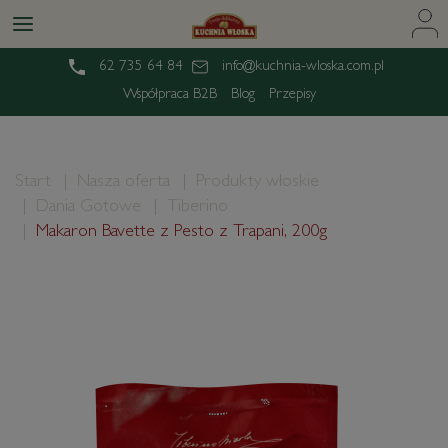
62 735 64 84
info@kuchnia-wloska.com.pl
Współpraca B2B
Blog
Przepisy
Start
Nasza oferta
Produkty włoskie
Dania Gotowe
Tiberino
Makaron Bavette z Pesto z Trapani, 200g