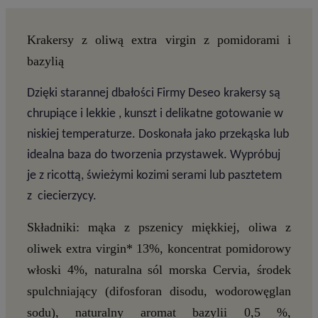
Krakersy z oliwą extra virgin z pomidorami i
bazylią
Dzięki starannej dbałości Firmy Deseo krakersy są
chrupiące i lekkie , kunszt i delikatne gotowanie w
niskiej temperaturze. Doskonała jako przekąska lub
idealna baza do tworzenia przystawek. Wypróbuj
je z ricottą, świeżymi kozimi serami lub pasztetem
z ciecierzycy.
Składniki:
mąka z pszenicy miękkiej, oliwa z
oliwek extra virgin* 13%, koncentrat pomidorowy
włoski 4%, naturalna sól morska Cervia, środek
spulchniający (difosforan disodu, wodorowęglan
sodu), naturalny aromat bazylii 0,5 %,