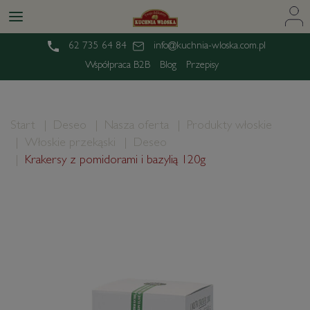
62 735 64 84
info@kuchnia-wloska.com.pl
Współpraca B2B
Blog
Przepisy
Start
Deseo
Nasza oferta
Produkty włoskie
Włoskie przekąski
Deseo
Krakersy z pomidorami i bazylią 120g