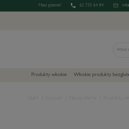
Masz pytanie?
62 735 64 84
info
Wyszukaj
Produkty włoskie
Włoskie produkty bezglu
Start
Eurocaf
Nasza oferta
Produkty wł