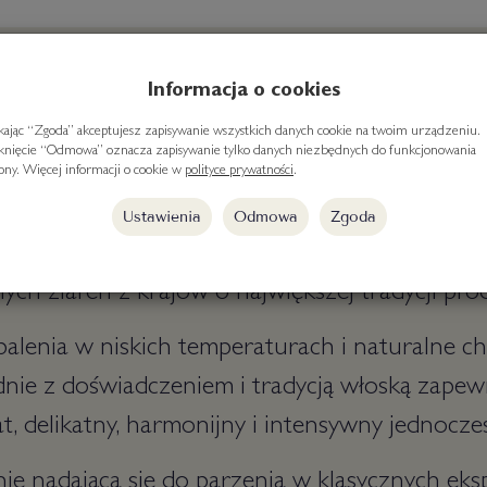
Informacja o cookies
ikając “Zgoda” akceptujesz zapisywanie wszystkich danych cookie na twoim urządzeniu.
iknięcie “Odmowa” oznacza zapisywanie tylko danych niezbędnych do funkcjonowania
kawa ziarnista z turyńskiej Eurocaf - palarni k
rony. Więcej informacji o cookie w
polityce prywatności
.
Ustawienia
Odmowa
Zgoda
n Robusta 50% i Arabica 50%, skomponowana z
ch ziaren z krajów o największej tradycji prod
alenia w niskich temperaturach i naturalne c
ie z doświadczeniem i tradycją włoską zapewn
, delikatny, harmonijny i intensywny jednocze
ie nadająca się do parzenia w klasycznych eks