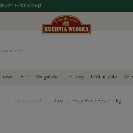
@kuchnia-wloska.com.pl
tenowe
BIO
Wegańskie
Zestawy
Krótkie daty
Włos
oskie
Kawy włoskie
Kawa ziarnista Blend Rosso 1 kg