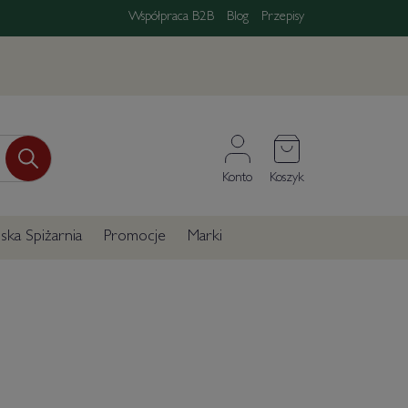
Współpraca B2B
Blog
Przepisy
Konto
Koszyk
ka Spiżarnia
Promocje
Marki