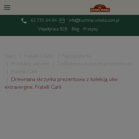
62 735 64 84
info@kuchnia-wloska.com.pl
Współpraca B2B
Blog
Przepisy
Start
Fratelli CARLI
Nasza oferta
Produkty włoskie
Delikatesowe kosze prezentowe
Fratelli Carli
Drewniana skrzynka prezentowa z kolekcją oliw
extravergine, Fratelli Carli