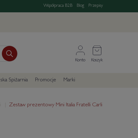
Współpraca B2B
Blog
Przepisy
Konto
Koszyk
ka Spiżarnia
Promocje
Marki
i
Zestaw prezentowy Mini Italia Fratelli Carli