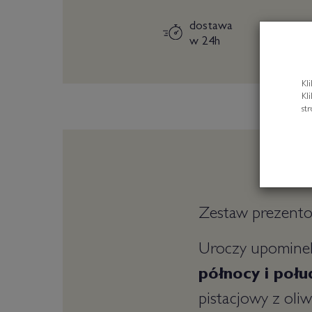
dostawa
w 24h
Kl
Kl
st
Zestaw prezent
Uroczy upomin
północy i poł
pistacjowy z oli