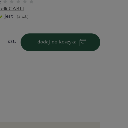
:
telli CARLI
Jest
(
3
szt.)
dodaj do koszyka
szt.