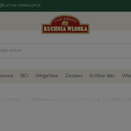
@kuchnia-wloska.com.pl
tenowe
BIO
Wegańskie
Zestawy
Krótkie daty
Włos
ty włoskie
Delikatesowe kosze prezentowe
Fratelli Carl