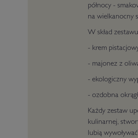
północy - smakow
na wielkanocny stó
W skład zestawu
- krem pistacjowy
- majonez z oliw
- ekologiczny wy
- ozdobna okrągł
Każdy zestaw upo
kulinarnej, stwo
lubią wywoływać 