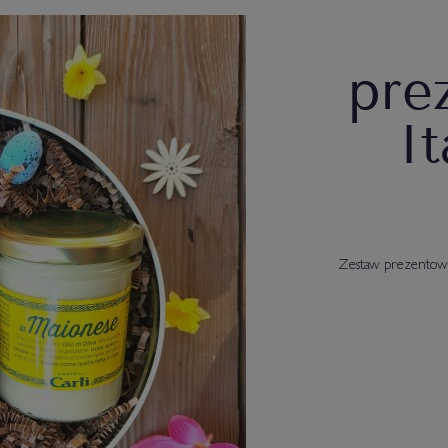
pre
It
Zestaw prezentowy M