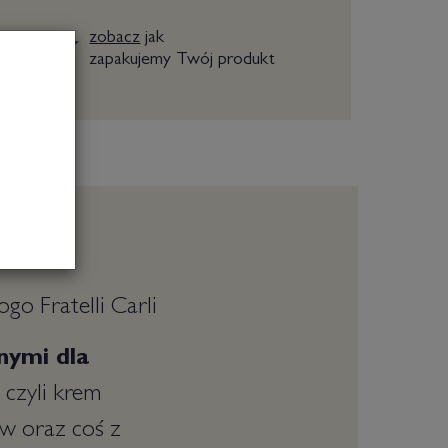
zobacz
jak
zapakujemy Twój produkt
go Fratelli Carli
nymi dla
czyli krem
ów oraz coś z