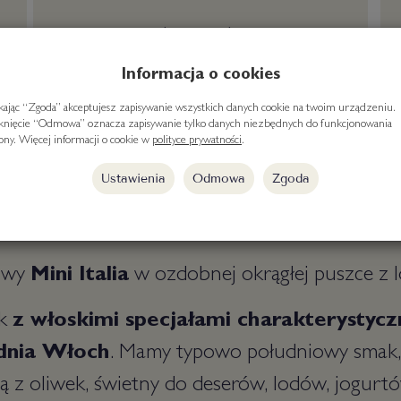
darmowa dostawa
od 300 zł
Informacja o cookies
ikając “Zgoda” akceptujesz zapisywanie wszystkich danych cookie na twoim urządzeniu.
iknięcie “Odmowa” oznacza zapisywanie tylko danych niezbędnych do funkcjonowania
rony. Więcej informacji o cookie w
polityce prywatności
.
Ustawienia
Odmowa
Zgoda
owy
Mini Italia
w ozdobnej okrągłej puszce z lo
ek
z włoskimi specjałami charakterystycz
udnia Włoch
. Mamy typowo południowy smak, 
wą z oliwek, świetny do deserów, lodów, jogurt