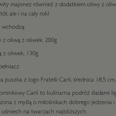
ity majonez również z dodatkiem oliwy z oliwe
ł, ale i na cały rok!
 wchodzą:
 z oliwą z oliwek, 200g
ą z oliwek, 130g
pełniacz
a puszka z logo Fratelli Carli, średnica 18,5 c
minkowy Carli to kulinarna podróż śladami lig
rzona z myślą o miłośnikach dobrego jedzenia i 
uśmiech na twarzach najbliższych.