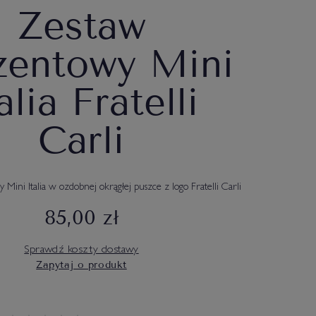
Zestaw
zentowy Mini
alia Fratelli
Carli
ini Italia w ozdobnej okrągłej puszce z logo Fratelli Carli
85,00 zł
Sprawdź koszty dostawy
Zapytaj o produkt