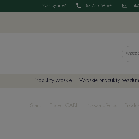
Masz pytanie?
62 735 64 84
info
Wyszukaj
Produkty włoskie
Włoskie produkty bezglu
Start
Fratelli CARLI
Nasza oferta
Produk