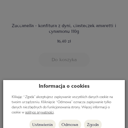
Zuccanella - konfitura z dyni, ciasteczek amaretti i
cynamonu 110g
16,40 zł
Do koszyka
Informacja o cookies
Klikając “Zgoda” akceptujesz zapisywanie wszystkich danych cookie na
twoim urządzeniu. Kliknięcie “Odmowa” oznacza zapisywanie tylko
danych niezbędnych do funkcjonowania strony. Więcej informacji o
cookie w
polityce prywatności
.
Ustawienia
Odmowa
Zgoda