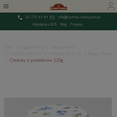
62 735 64 84
info@kuchnia-wloska.com.pl
Współpraca B2B
Blog
Przepisy
Start
Happy Mama
Nasza oferta
Produkty włoskie
Włoskie słodycze
Happy Mama
Chutney z pomidorów 220g