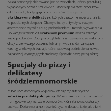
Nasza propozycja skierowana jest do wszystkich, którzy poszukują
wyjątkowych doznań smakowych i doceniają wartość produktów
od lokalnych, tradycyjnych producentów. Oferujemy
ekskluzywne delikatesy
, których często nie można znaleźć
w popularnych sklepach. Dbamy o to, by artykuły w naszym
asortymencie wyróżniały się pochodzeniem i metodą wytwarzania.
Do kategorii takich
delikatesów premium
można zaliczyć
wiele produktów. Dobrymi przykładami są rzemieślnicze makarony,
oliwy z pierwszego tłoczenia lub sery i wędliny dojrzewające
według wiekowych tradycji, które zadowolą podniebienia nawet
najbardziej wymagających smakoszy. Sprawdź naszą pełną ofertę!
Specjały do pizzy i
delikatesy
śródziemnomorskie
Miłośnikom domowych wypieków oferujemy autentyczne
włoskie produkty do pizzy
. W asortymencie można znaleźć
m.in. gotowe sosy na bazie pomidorów, które stanowią doskonały
podkład. Dostaniesz u nas również pyszne dodatki, takie jak oliwki