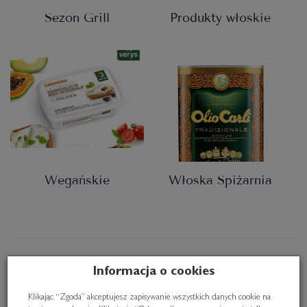
Sezon Grill
Produkty włoskie
Wegańskie
Włoska Spiżarnia
Oryginalne włoskie
Informacja o cookies
produkty i delikatesy
Klikając “Zgoda” akceptujesz zapisywanie wszystkich danych cookie na