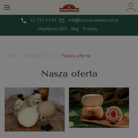
62 735 64 84
info@kuchnia-wloska.com.pl
Współpraca B2B
Blog
Przepisy
Start
Madama Oliva
Nasza oferta
Nasza oferta