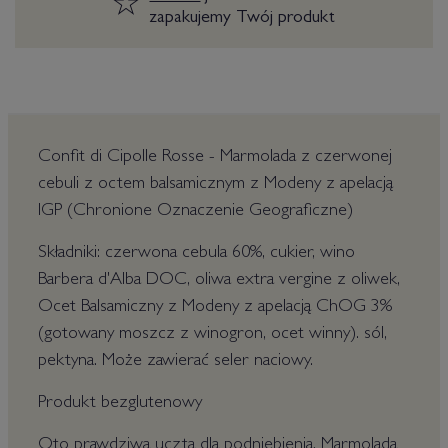
zapakujemy Twój produkt
Confit di Cipolle Rosse - Marmolada z czerwonej
cebuli z octem balsamicznym z Modeny z apelacją
IGP (Chronione Oznaczenie Geograficzne)
Składniki: czerwona cebula 60%, cukier, wino
Barbera d'Alba DOC, oliwa extra vergine z oliwek,
Ocet Balsamiczny z Modeny z apelacją ChOG 3%
(gotowany moszcz z winogron, ocet winny). sól,
pektyna. Może zawierać seler naciowy.
Produkt bezglutenowy
Oto prawdziwa uczta dla podniebienia. Marmolada