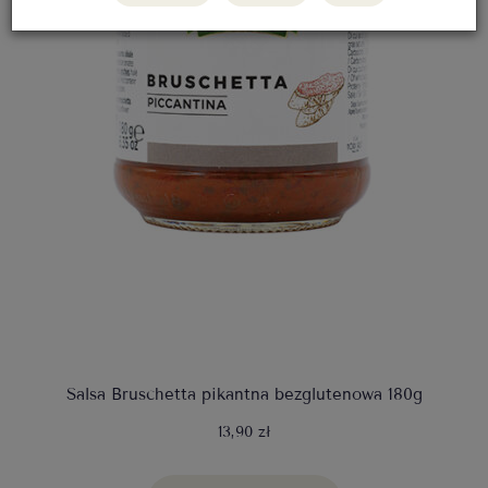
Salsa Bruschetta pikantna bezglutenowa 180g
13,90 zł