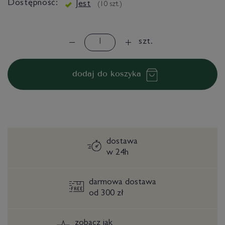
Dostępność:
Jest
(
10
szt.)
szt.
dodaj do koszyka
dostawa
w 24h
darmowa dostawa
od 300 zł
zobacz
jak