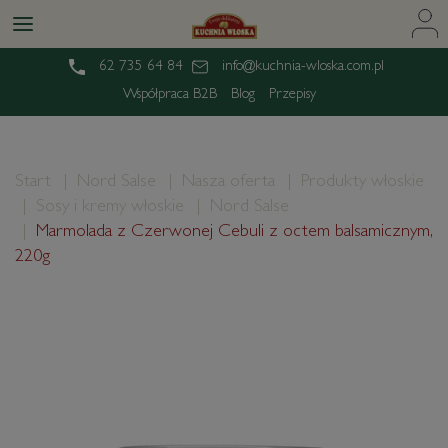
62 735 64 84
info@kuchnia-wloska.com.pl
Współpraca B2B
Blog
Przepisy
Start
Nord Salse
Nasza oferta
Produkty włoskie
Sosy i kremy włoskie
Nord Salse
Marmolada z Czerwonej Cebuli z octem balsamicznym,
220g