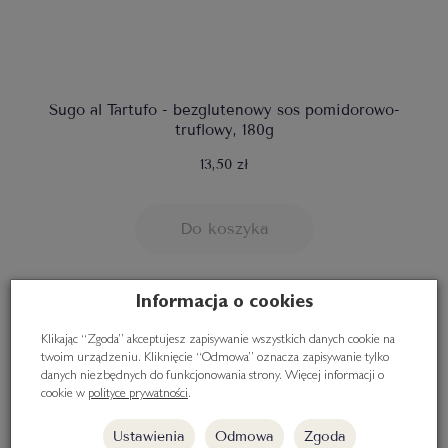
Sugo al Tartufo - bezglutenowy sos pomidorowo-
truflowy, 180g
13,50 zł
Do koszyka
Informacja o cookies
Klikając “Zgoda” akceptujesz zapisywanie wszystkich danych cookie na
twoim urządzeniu. Kliknięcie “Odmowa” oznacza zapisywanie tylko
danych niezbędnych do funkcjonowania strony. Więcej informacji o
cookie w
polityce prywatności
.
Ustawienia
Odmowa
Zgoda