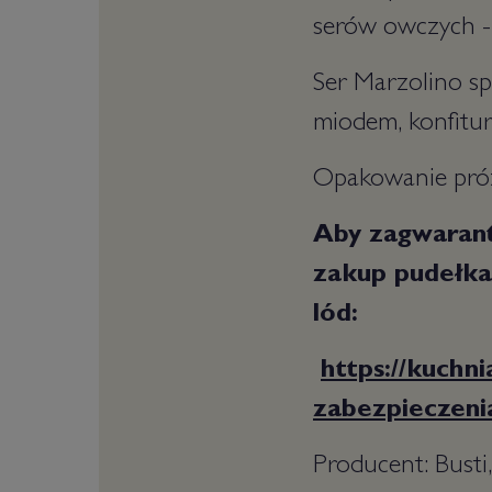
serów owczych - 
Ser Marzolino sp
miodem, konfitu
Opakowanie próż
Aby zagwaran
zakup pudełka
lód:
https://kuchn
zabezpieczeni
Producent: Busti