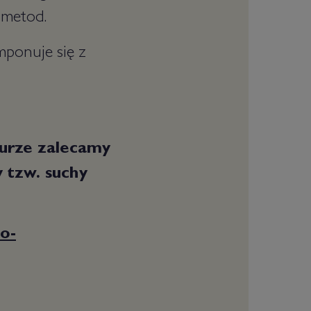
 metod.
mponuje się z
urze zalecamy
 tzw. suchy
o-