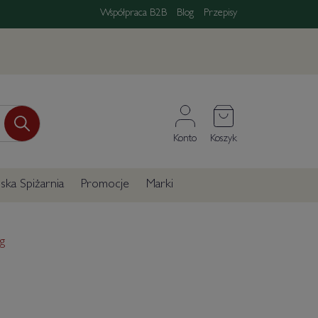
Współpraca B2B
Blog
Przepisy
Konto
Koszyk
ka Spiżarnia
Promocje
Marki
g