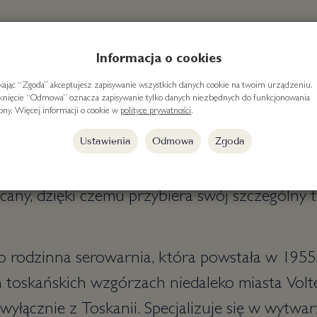
no - ser owczy z Toskanii
Informacja o cookies
ikając “Zgoda” akceptujesz zapisywanie wszystkich danych cookie na twoim urządzeniu.
ewający (minimum 20 dni), półtwardy, z mleka 
iknięcie “Odmowa” oznacza zapisywanie tylko danych niezbędnych do funkcjonowania
rony. Więcej informacji o cookie w
polityce prywatności
.
etankowym smaku; skórka pokryta koncentrat
Ustawienia
Odmowa
Zgoda
rwony kolor. Marzolino z serowarni Busti to t
onsystencji i delikatnym smaku. Podczas dojrzew
ny, dzięki czemu przybiera swój szczególny t
 to rodzinna serowarnia, która powstała w 1955r
toskańskich wzgórzach niedaleko miasta Volt
yłącznie z Toskanii. Specjalizuje się w wytwa