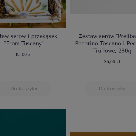
taw serów i przekąsek
Zestaw serów "Prelibat
"From Tuscany"
Pecorino Toscano i Pec
Truflowe, 280g
115,00 zł
36,00 zł
Do koszyka
Do koszyka