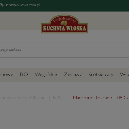
@kuchnia-wloska.com.pl
tenowe
BIO
Wegańskie
Zestawy
Krótkie daty
Włos
rmezan i Sery Włoskie
BUSTI
Marzolino Toscano 1.080 k