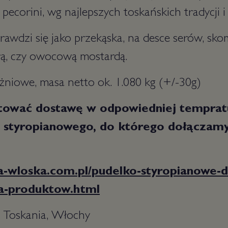
pecorini, wg najlepszych toskańskich tradycji i
rawdzi się jako przekąska, na desce serów, sko
rą, czy owocową mostardą.
niowe, masa netto ok. 1.080 kg (+/-30g)
tować dostawę w odpowiedniej temprat
 styropianowego, do którego dołączamy
ia-wloska.com.pl/pudelko-styropianowe-d
a-produktow.html
, Toskania, Włochy