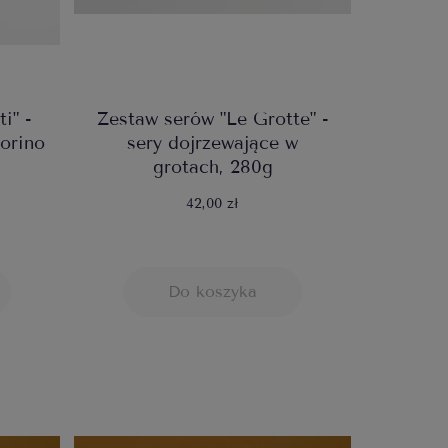
i" -
Zestaw serów "Le Grotte" -
orino
sery dojrzewające w
grotach, 280g
42,00 zł
Do koszyka