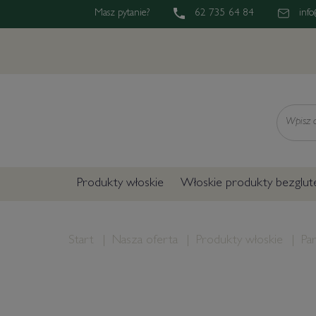
Masz pytanie?
62 735 64 84
info
Wyszukaj
Produkty włoskie
Włoskie produkty bezglu
Start
Nasza oferta
Produkty włoskie
Pa