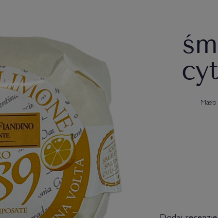
śm
cy
Masło