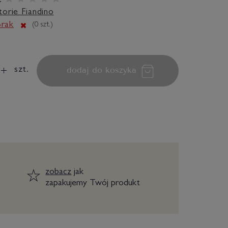
:
torie Fiandino
rak
(
0
szt.)
dodaj do koszyka
szt.
zobacz
jak
zapakujemy Twój produkt