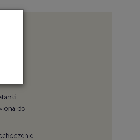
i.
etanki
wiona do
pochodzenie