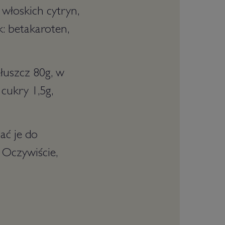
 włoskich cytryn,
k: betakaroten,
łuszcz 80g, w
cukry 1,5g,
ać je do
Oczywiście,