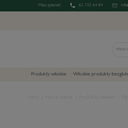
Masz pytanie?
62 735 64 84
info
Wyszukaj
Produkty włoskie
Włoskie produkty bezglu
Start
Nasza oferta
Produkty włoskie
Pa