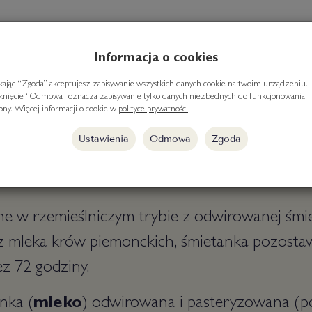
Informacja o cookies
ikając “Zgoda” akceptujesz zapisywanie wszystkich danych cookie na twoim urządzeniu.
iknięcie “Odmowa” oznacza zapisywanie tylko danych niezbędnych do funkcjonowania
we z dodatkiem skórek cytrynowych
rony. Więcej informacji o cookie w
polityce prywatności
.
Ustawienia
Odmowa
Zgoda
śmietanki podkreślony aromatycznymi cytrynam
zczu: minimum 80%
e w rzemieślniczym trybie z odwirowanej śmi
z mleka krów piemonckich, śmietanka pozosta
ez 72 godziny.
anka (
mleko
) odwirowana i pasteryzowana (