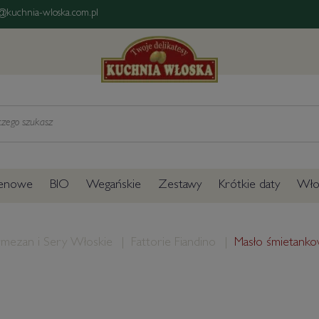
@kuchnia-wloska.com.pl
tenowe
BIO
Wegańskie
Zestawy
Krótkie daty
Włos
rmezan i Sery Włoskie
Fattorie Fiandino
Masło śmietanko