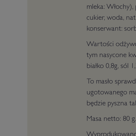
mleka: Włochy), 
cukier, woda, na
konserwant: sorb
Wartości odżywcz
tym nasycone kw
białko 0,8g, sól 1
To masło sprawdz
ugotowanego mak
będzie pyszna ta
Masa netto: 80 
Wyprodukowano