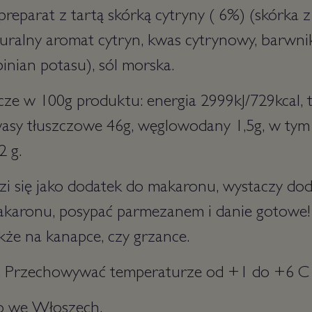
preparat z tartą skórką cytryny ( 6%) (skórka z
turalny aromat cytryn, kwas cytrynowy, barwni
inian potasu), sól morska.
e w 100g produktu: energia 2999kJ/729kcal, t
asy tłuszczowe 46g, węglowodany 1,5g, w tym 
,2 g.
i się jako dodatek do makaronu, wystaczy dod
aronu, posypać parmezanem i danie gotowe! 
kże na kanapce, czy grzance.
g. Przechowywać temperaturze od +1 do +6 C
 we Włoszech.