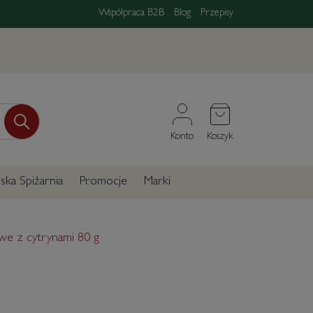
Współpraca B2B
Blog
Przepisy
Konto
Koszyk
ka Spiżarnia
Promocje
Marki
we z cytrynami 80 g