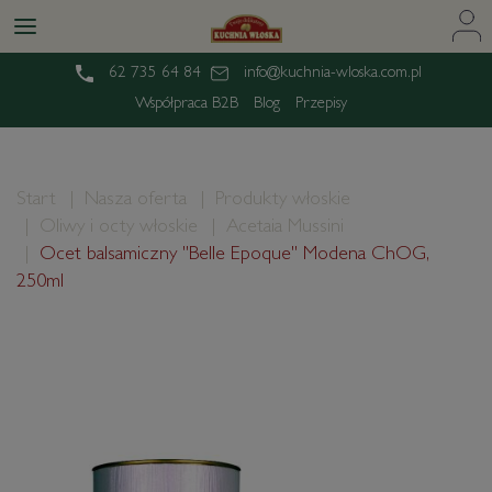
62 735 64 84
info@kuchnia-wloska.com.pl
Współpraca B2B
Blog
Przepisy
Start
Nasza oferta
Produkty włoskie
Oliwy i octy włoskie
Acetaia Mussini
Ocet balsamiczny "Belle Epoque" Modena ChOG,
250ml