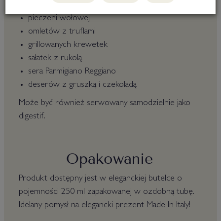
risotto po mediolańsku
pieczeni wołowej
omletów z truflami
grillowanych krewetek
sałatek z rukolą
sera Parmigiano Reggiano
deserów z gruszką i czekoladą
Może być również serwowany samodzielnie jako
digestif.
Opakowanie
Produkt dostępny jest w eleganckiej butelce o
pojemności 250 ml zapakowanej w ozdobną tubę.
Idelany pomysł na elegancki prezent Made In Italy!