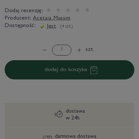
Dodaj recenzję:
Producent:
Acetaia Mussini
Dostępność:
Jest
(
4
szt.)
szt.
dodaj do koszyka
dostawa
w 24h
darmowa dostawa