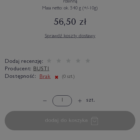
roślinną
Masa netto: ok. 540 g (+/-10g)
56,50 zł
Sprawdź koszty dostawy
Dodaj recenzję:
Producent:
BUSTI
Dostępność:
Brak
(
0
szt.)
szt.
dodaj do koszyka