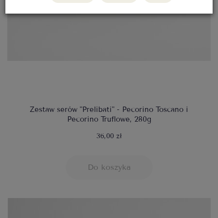
Zestaw serów "Prelibati" - Pecorino Toscano i
Pecorino Truflowe, 280g
36,00 zł
Do koszyka