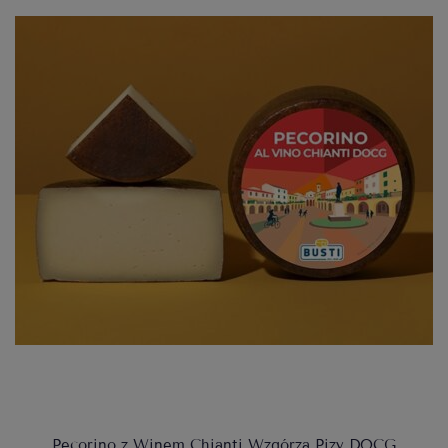
Pecorino z Winem Chianti Wzgórza Pizy DOCG