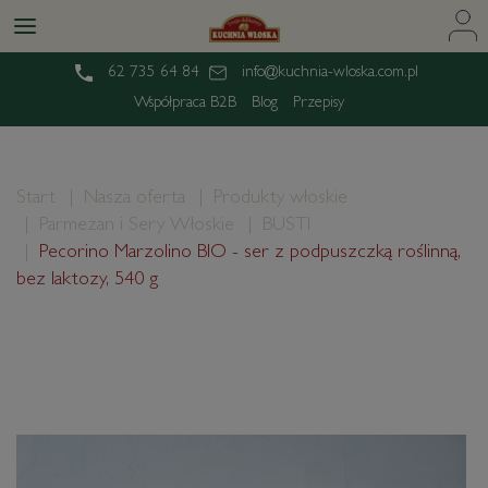
62 735 64 84
info@kuchnia-wloska.com.pl
Współpraca B2B
Blog
Przepisy
Start
Nasza oferta
Produkty włoskie
Parmezan i Sery Włoskie
BUSTI
Pecorino Marzolino BIO - ser z podpuszczką roślinną,
bez laktozy, 540 g