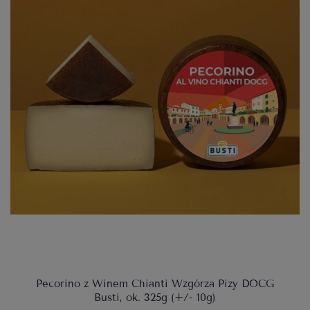
Pecorino z Winem Chianti Wzgórza Pizy DOCG
Busti, ok. 325g (+/- 10g)