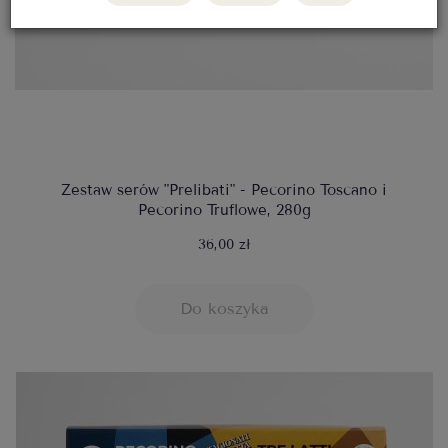
Zestaw serów "Prelibati" - Pecorino Toscano i
Pecorino Truflowe, 280g
36,00 zł
Do koszyka