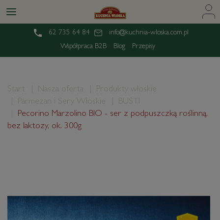
62 735 64 84
info@kuchnia-wloska.com.pl
Współpraca B2B
Blog
Przepisy
Start
Nasza oferta
Produkty włoskie
Parmezan i Sery Włoskie
BUSTI
Pecorino Marzolino BIO - ser z podpuszczką roślinną,
bez laktozy, ok. 300g