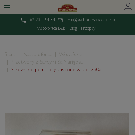
62 735 64 84
info@kuchnia-wloska.com.pl
Współpraca B2B
Blog
Przepisy
Start
Nasza oferta
Wegańskie
Przetwory z Sardynii Sa Marigosa
Sardyńskie pomidory suszone w soli 250g