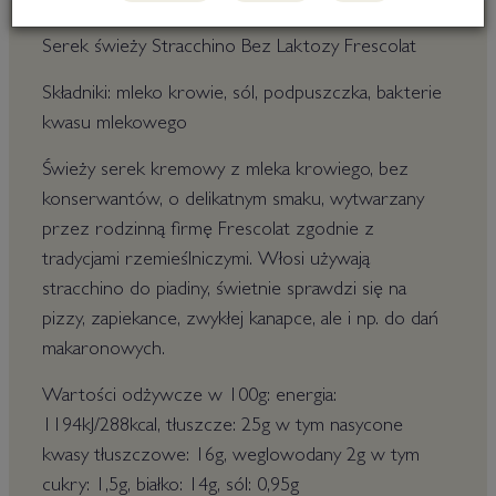
Serek świeży Stracchino Bez Laktozy Frescolat
Składniki: mleko krowie, sól, podpuszczka, bakterie
kwasu mlekowego
Świeży serek kremowy z mleka krowiego, bez
konserwantów, o delikatnym smaku, wytwarzany
przez rodzinną firmę Frescolat zgodnie z
tradycjami rzemieślniczymi. Włosi używają
stracchino do piadiny, świetnie sprawdzi się na
pizzy, zapiekance, zwykłej kanapce, ale i np. do dań
makaronowych.
Wartości odżywcze w 100g: energia:
1194kJ/288kcal, tłuszcze: 25g w tym nasycone
kwasy tłuszczowe: 16g, weglowodany 2g w tym
cukry: 1,5g, białko: 14g, sól: 0,95g