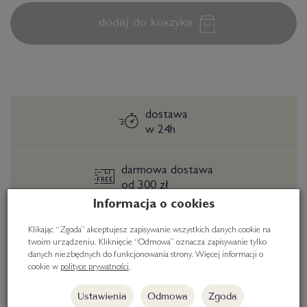
dodaj do koszyka
dostawa
w 24h
darmowa dostawa
od 300 zł
Informacja o cookies
zobacz
jak
Klikając “Zgoda” akceptujesz zapisywanie wszystkich danych cookie na
zapakujemy Twój produkt
twoim urządzeniu. Kliknięcie “Odmowa” oznacza zapisywanie tylko
danych niezbędnych do funkcjonowania strony. Więcej informacji o
cookie w
polityce prywatności
.
Ustawienia
Odmowa
Zgoda