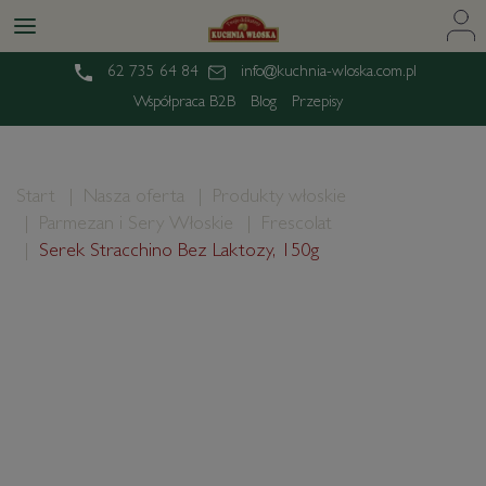
62 735 64 84
info@kuchnia-wloska.com.pl
Współpraca B2B
Blog
Przepisy
Start
Nasza oferta
Produkty włoskie
Parmezan i Sery Włoskie
Frescolat
Serek Stracchino Bez Laktozy, 150g