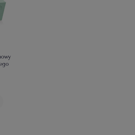
emowy
iego