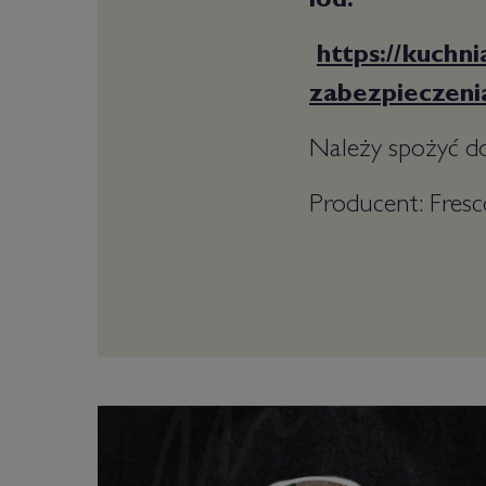
lód:
https://kuchn
zabezpieczeni
Należy spożyć do
Producent: Fresc