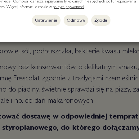
iknięcie “Odmowa” oznacza zapisywanie tylko danych niezbędnych do funkcjonowania
rony. Więcej informacji o cookie w
polityce prywatności
.
Ustawienia
Odmowa
Zgoda
acchino Frescolat
 krowie, sól, podpuszczka, bakterie kwasu mle
emowy, bez konserwantów, o delikatnym smaku
irmę Frescolat zgodnie z tradycjami rzemieślni
o do piadiny, świetnie sprawdzi się na pizzy, z
 ale i np. do dań makaronowych.
tować dostawę w odpowiedniej temprat
 styropianowego, do którego dołączamy