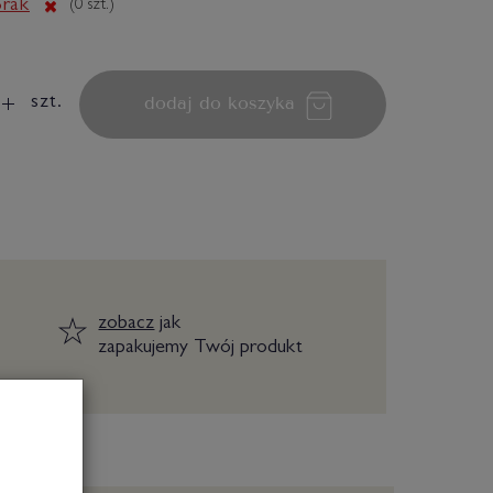
rak
(
0
szt.)
dodaj do koszyka
szt.
zobacz
jak
zapakujemy Twój produkt