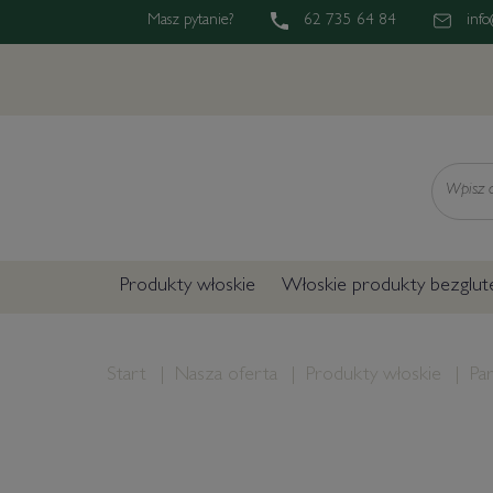
Masz pytanie?
62 735 64 84
info
Wyszukaj
Produkty włoskie
Włoskie produkty bezglu
Start
Nasza oferta
Produkty włoskie
Pa