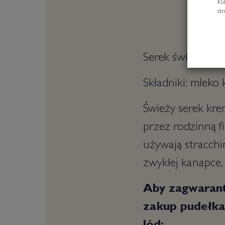
Kl
st
Serek świeży Str
Składniki: mleko
Świeży serek kr
przez rodzinną f
używają stracchin
zwykłej kanapce,
Aby zagwaran
zakup pudełka