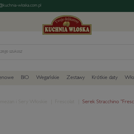
@kuchnia-wloska.com.pl
tenowe
BIO
Wegańskie
Zestawy
Krótkie daty
Włos
rmezan i Sery Włoskie
Frescolat
Serek Stracchino "Fresc