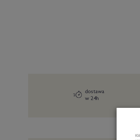
dostawa
w 24h
Kl