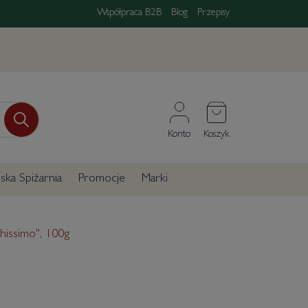
Współpraca B2B
Blog
Przepisy
Konto
Koszyk
ka Spiżarnia
Promocje
Marki
hissimo", 100g