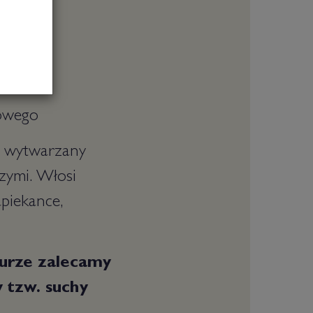
kowego
, wytwarzany
czymi. Włosi
apiekance,
urze zalecamy
 tzw. suchy