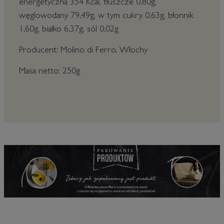
energetyczna 354 Kcal, tłuszcze 0,80g,
węglowodany 79,49g, w tym cukry 0,63g, błonnik
1,60g, białko 6,37g, sól 0,02g
Producent: Molino di Ferro, Włochy
Masa netto: 250g