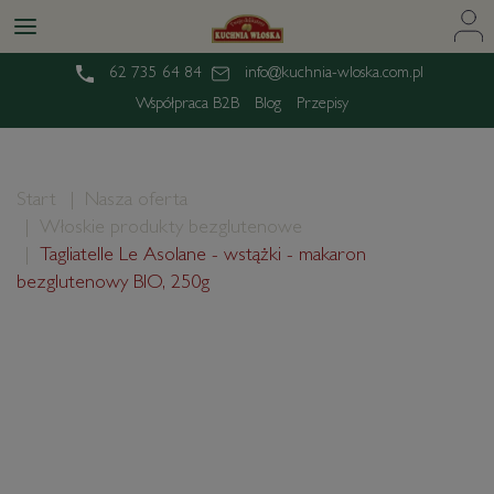
62 735 64 84
info@kuchnia-wloska.com.pl
Współpraca B2B
Blog
Przepisy
Start
Nasza oferta
Włoskie produkty bezglutenowe
Tagliatelle Le Asolane - wstążki - makaron
bezglutenowy BIO, 250g