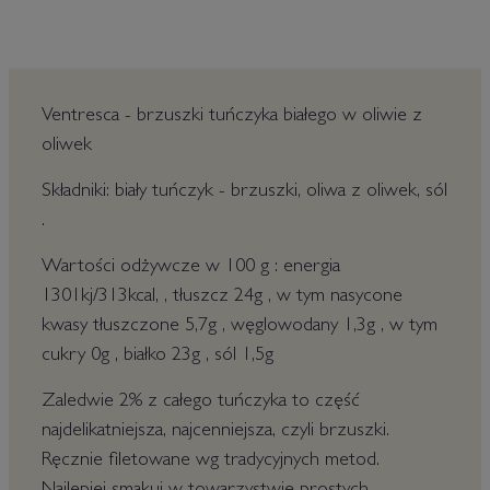
Ventresca - brzuszki tuńczyka białego w oliwie z
oliwek
Składniki: biały tuńczyk - brzuszki, oliwa z oliwek, sól
.
Wartości odżywcze w 100 g : energia
1301kj/313kcal, , tłuszcz 24g , w tym nasycone
kwasy tłuszczone 5,7g , węglowodany 1,3g , w tym
cukry 0g , białko 23g , sól 1,5g
Zaledwie 2% z całego tuńczyka to część
najdelikatniejsza, najcenniejsza, czyli brzuszki.
Ręcznie filetowane wg tradycyjnych metod.