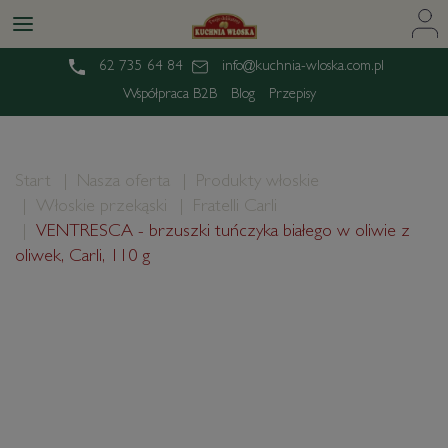
62 735 64 84
info@kuchnia-wloska.com.pl
Współpraca B2B
Blog
Przepisy
Start
Nasza oferta
Produkty włoskie
Włoskie przekąski
Fratelli Carli
VENTRESCA - brzuszki tuńczyka białego w oliwie z
oliwek, Carli, 110 g