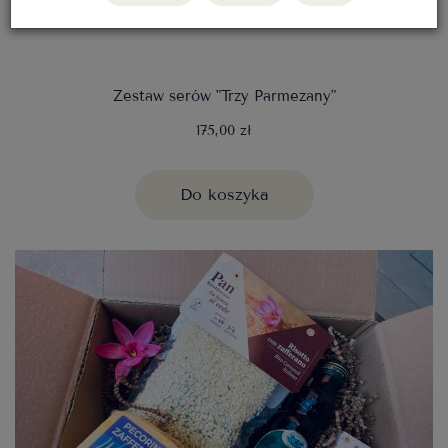
Zestaw serów "Trzy Parmezany"
175,00 zł
Do koszyka