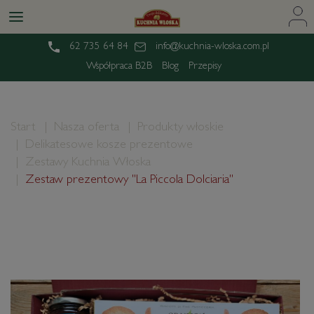
62 735 64 84
info@kuchnia-wloska.com.pl
Współpraca B2B
Blog
Przepisy
Start
Nasza oferta
Produkty włoskie
Delikatesowe kosze prezentowe
Zestawy Kuchnia Włoska
Zestaw prezentowy "La Piccola Dolciaria"