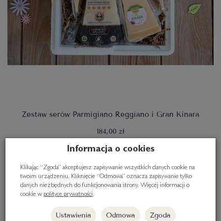
Zestaw serów Parmigiano Reggiano i Gran Kinara
184,00 zł
Informacja o cookies
Do koszyka
Klikając “Zgoda” akceptujesz zapisywanie wszystkich danych cookie na
twoim urządzeniu. Kliknięcie “Odmowa” oznacza zapisywanie tylko
danych niezbędnych do funkcjonowania strony. Więcej informacji o
cookie w
polityce prywatności
.
Ustawienia
Odmowa
Zgoda