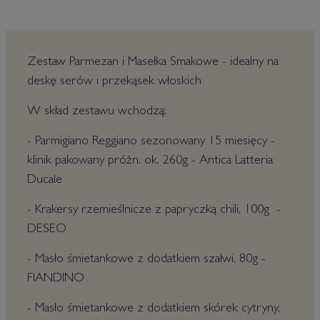
Zestaw Parmezan i Masełka Smakowe - idealny na
deskę serów i przekąsek włoskich
W skład zestawu wchodzą:
- Parmigiano Reggiano sezonowany 15 miesięcy -
klinik pakowany próżn. ok. 260g - Antica Latteria
Ducale
- Krakersy rzemieślnicze z papryczką chili, 100g -
DESEO
- Masło śmietankowe z dodatkiem szałwi, 80g -
FIANDINO
- Masło śmietankowe z dodatkiem skórek cytryny,