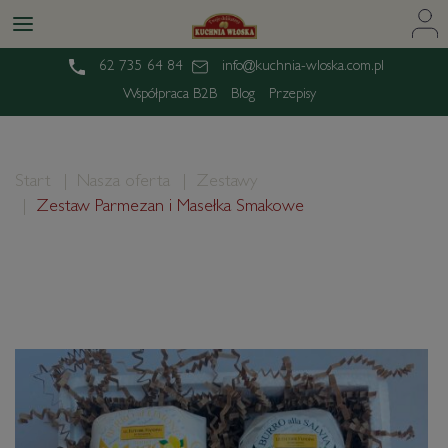
62 735 64 84
info@kuchnia-wloska.com.pl
Współpraca B2B
Blog
Przepisy
Start
Nasza oferta
Zestawy
Zestaw Parmezan i Masełka Smakowe