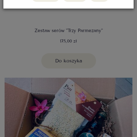
Zestaw serów "Trzy Parmezany"
175,00 zł
Do koszyka