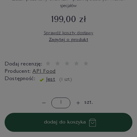
specjałów
199,00 zł
Sprawdź koszty dostawy
Zapytaj o produkt
Dodaj recenzję:
Producent:
API Food
Dostępność:
Jest
(
1
szt.)
szt.
dodaj do koszyka