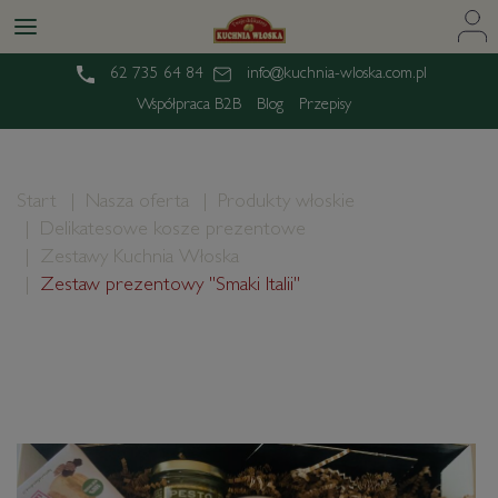
62 735 64 84
info@kuchnia-wloska.com.pl
Współpraca B2B
Blog
Przepisy
Start
Nasza oferta
Produkty włoskie
Delikatesowe kosze prezentowe
Zestawy Kuchnia Włoska
Zestaw prezentowy "Smaki Italii"