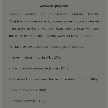
włoskich specjałów
Idealny prezent dla miłośników włoskiej kuchni.
Znajdziecie w nim wszystko, co najlepsze i typowo włoskie
- makaron, pesto, oliwki, parmezan, krem z octu winnego,
nie może też zabraknąć pysznej włoskiej kawy arabica.
W skład zestawu wchodzą następujące produkty:
- Kawa mielona miscela OR , 250g
- Krem z octu o aromacie jabłka , 150 g
- Makaron kolorowy orecchiette
z pszenicy durum , 500g
- Mix oliwek, słoik 300g
- Pesto Genovese , 130g