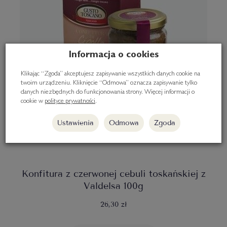
Informacja o cookies
Klikając “Zgoda” akceptujesz zapisywanie wszystkich danych cookie na
twoim urządzeniu. Kliknięcie “Odmowa” oznacza zapisywanie tylko
danych niezbędnych do funkcjonowania strony. Więcej informacji o
cookie w
polityce prywatności
.
Ustawienia
Odmowa
Zgoda
Konfitura z czerwonej cebuli toskańskiej z
Valdelsa 100g
26,30 zł