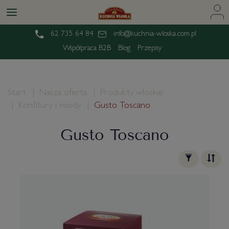
62 735 64 84
info@kuchnia-wloska.com.pl
Współpraca B2B
Blog
Przepisy
Start
Nasza oferta
Produkty włoskie
Konfitury i miody
Gusto Toscano
Gusto Toscano