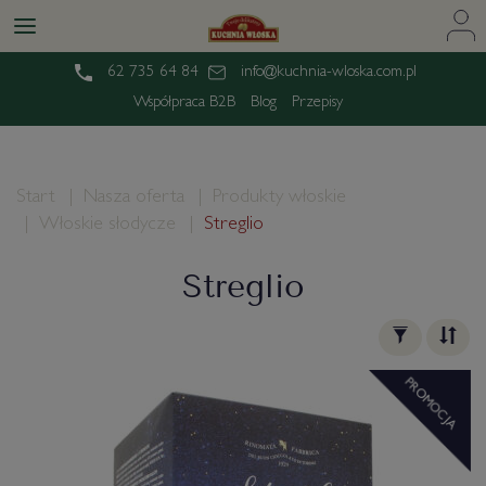
62 735 64 84
info@kuchnia-wloska.com.pl
Współpraca B2B
Blog
Przepisy
Start
Nasza oferta
Produkty włoskie
Włoskie słodycze
Streglio
Streglio