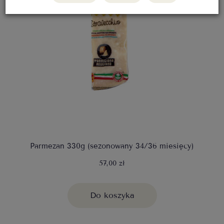
Parmezan 330g (sezonowany 34/36 miesięcy)
57,00 zł
Do koszyka