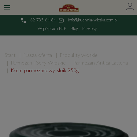
62 735 64 84
info@kuchnia-wloska.com.pl
Współpraca B2B
Blog
Przepisy
Start
Nasza oferta
Produkty włoskie
Parmezan i Sery Włoskie
Parmezan Antica Latteria
Krem parmezanowy, słoik 250g