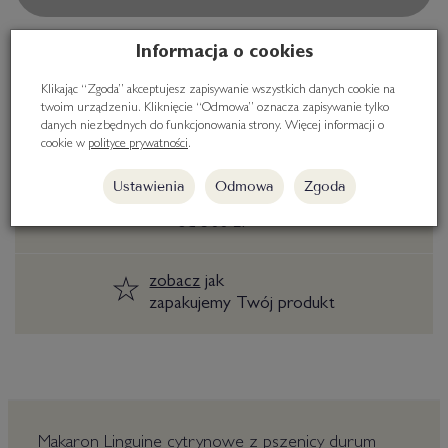
Informacja o cookies
Klikając “Zgoda” akceptujesz zapisywanie wszystkich danych cookie na
twoim urządzeniu. Kliknięcie “Odmowa” oznacza zapisywanie tylko
dostawa
danych niezbędnych do funkcjonowania strony. Więcej informacji o
w 24h
cookie w
polityce prywatności
.
Ustawienia
Odmowa
Zgoda
darmowa dostawa
od 300 zł
zobacz
jak
zapakujemy Twój produkt
Makaron Linguine cytrynowe z pszenicy durum