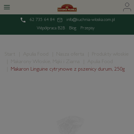
62 735 64 84
info@kuchnia-wloska.com.pl
Współpraca B2B
Blog
Przepisy
Start
Apulia Food
Nasza oferta
Produkty włoskie
Makarony Włoskie, Mąki i Ziarna
Apulia Food
Makaron Linguine cytrynowe z pszenicy durum, 250g