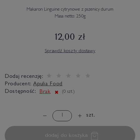
Makaron Linguine cytrynowe z pszenicy durum
Masa netto: 250g
12,00 zł
Sprawdź koszty dostawy
Dodaj recenzję:
Producent:
Apulia Food
Dostępność:
Brak
(
0
szt.)
szt.
dodaj do koszyka