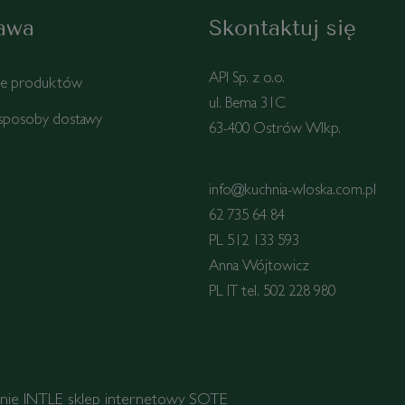
awa
Skontaktuj się
API Sp. z o.o.
ie produktów
ul. Bema 31C
 sposoby dostawy
63-400 Ostrów Wlkp.
info@kuchnia-wloska.com.pl
62 735 64 84
PL 512 133 593
Anna Wójtowicz
PL IT tel. 502 228 980
anie
INTLE
sklep internetowy SOTE