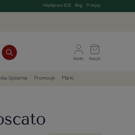
Współpraca B2B
Blog
Przepisy
Konto
Koszyk
ka Spiżarnia
Promocje
Marki
oscato