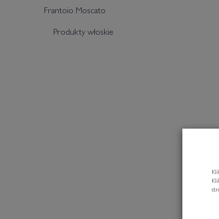
Frantoio Moscato
Produkty włoskie
Kl
Kl
st