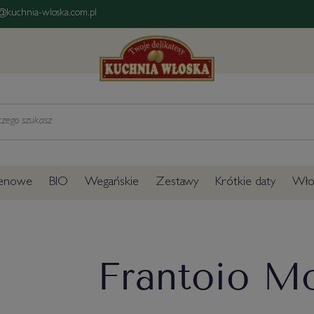
@kuchnia-wloska.com.pl
tenowe
BIO
Wegańskie
Zestawy
Krótkie daty
Włos
Frantoio M