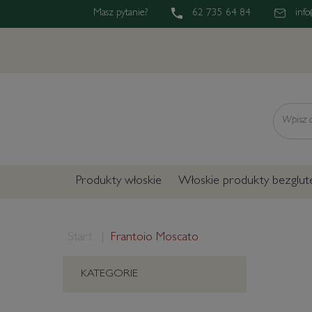
Masz pytanie?
62 735 64 84
info
Wyszukaj
Produkty włoskie
Włoskie produkty bezglu
Start
Frantoio Moscato
KATEGORIE