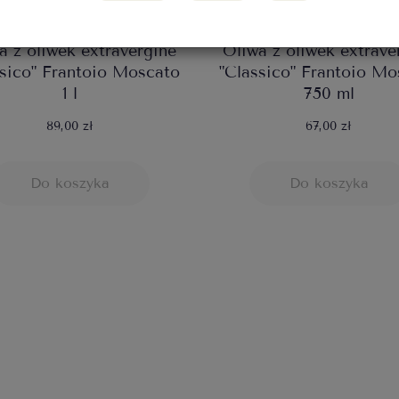
a z oliwek extravergine
Oliwa z oliwek extrave
ssico" Frantoio Moscato
"Classico" Frantoio Mo
1 l
750 ml
89,00 zł
67,00 zł
Do koszyka
Do koszyka