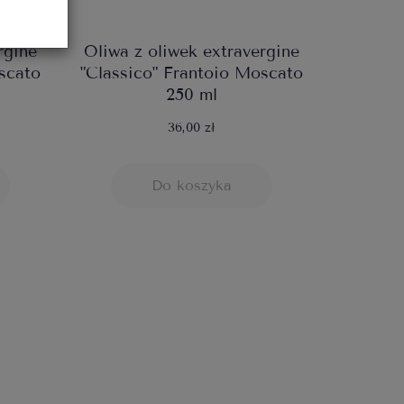
rgine
Oliwa z oliwek extravergine
scato
"Classico" Frantoio Moscato
250 ml
36,00 zł
Do koszyka