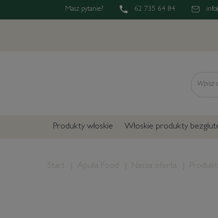
Masz pytanie?
62 735 64 84
info
Wyszukaj
Produkty włoskie
Włoskie produkty bezglu
Start
Apulia Food
Nasza oferta
Produkt