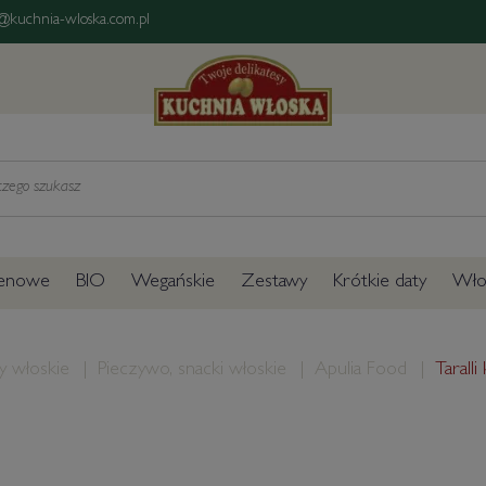
@kuchnia-wloska.com.pl
tenowe
BIO
Wegańskie
Zestawy
Krótkie daty
Włos
y włoskie
Pieczywo, snacki włoskie
Apulia Food
Taralli