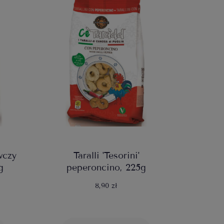
owczy
Taralli 'Tesorini'
g
peperoncino, 225g
8,90 zł