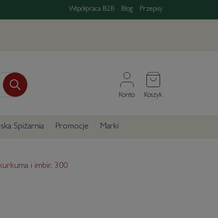
Współpraca B2B
Blog
Przepisy
Konto
Koszyk
ka Spiżarnia
Promocje
Marki
 kurkuma i imbir, 300