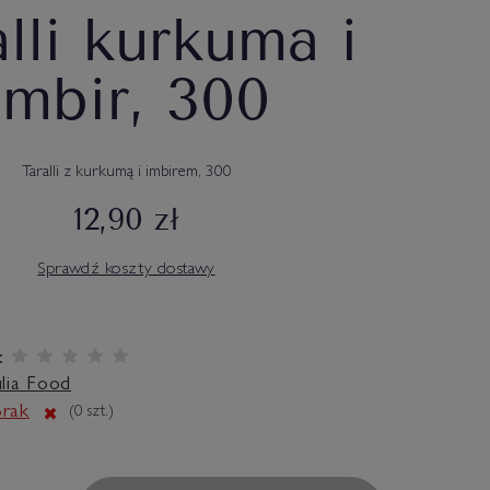
alli kurkuma i
imbir, 300
Taralli z kurkumą i imbirem, 300
12,90 zł
Sprawdź koszty dostawy
:
lia Food
rak
(
0
szt.)