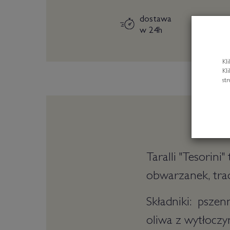
dostawa
w 24h
Kl
Kl
st
Taralli "Tesorini
obwarzanek, trad
Składniki: pszen
oliwa z wytłoczyn