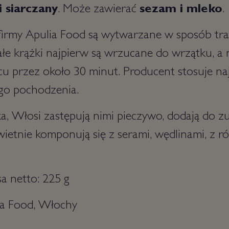
i siarczany
. Może zawierać
sezam i mleko
.
i" firmy Apulia Food są wytwarzane w sposób tra
e krążki najpierw są wrzucane do wrzątku, a 
u przez około 30 minut. Producent stosuje najl
ego pochodzenia.
a, Włosi zastępują nimi pieczywo, dodają do z
świetnie komponują się z serami, wędlinami, z r
 netto: 225 g
ia Food, Włochy