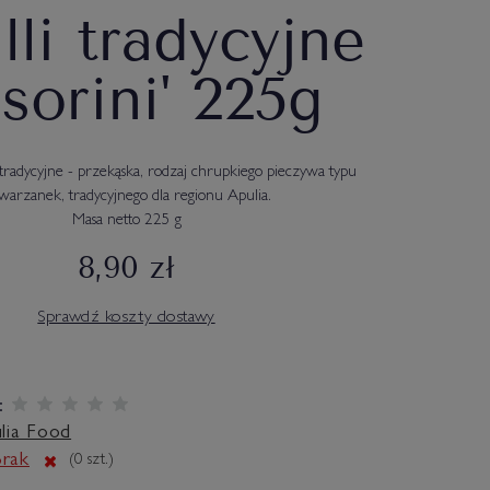
lli tradycyjne
esorini' 225g
i" tradycyjne - przekąska, rodzaj chrupkiego pieczywa typu
warzanek, tradycyjnego dla regionu Apulia.
Masa netto 225 g
8,90 zł
Sprawdź koszty dostawy
:
lia Food
rak
(
0
szt.)