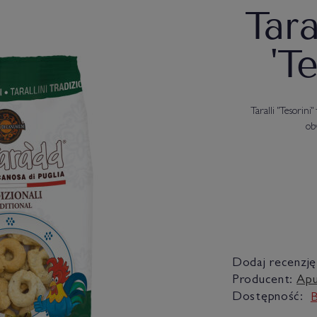
Tara
'T
Taralli "Tesorin
ob
Dodaj recenzję
Producent:
Apu
Dostępność:
B