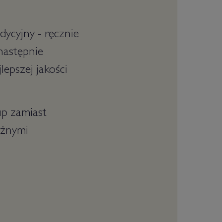
dycyjny - ręcznie
następnie
epszej jakości
up zamiast
óżnymi