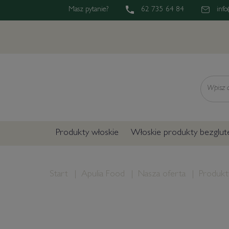
Masz pytanie?
62 735 64 84
info
Wyszukaj
Produkty włoskie
Włoskie produkty bezglu
Start
Apulia Food
Nasza oferta
Produkt