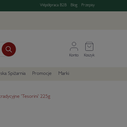
Współpraca B2B
Blog
Przepisy
Konto
Koszyk
ka Spiżarnia
Promocje
Marki
 tradycyjne 'Tesorini' 225g