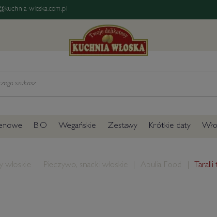
@kuchnia-wloska.com.pl
tenowe
BIO
Wegańskie
Zestawy
Krótkie daty
Włos
y włoskie
Pieczywo, snacki włoskie
Apulia Food
Taralli