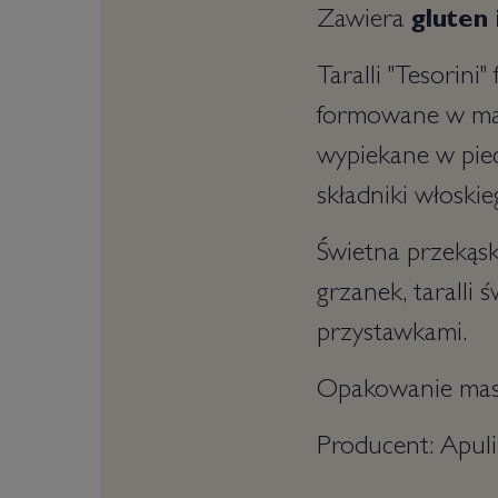
Zawiera
gluten 
Taralli "Tesorin
formowane w mał
wypiekane w piec
składniki włoski
Świetna przekąsk
grzanek, taralli 
przystawkami.
Opakowanie masa
Producent: Apul