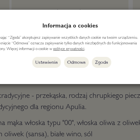
darmowa dostawa
od 300 zł
Informacja o cookies
ikając “Zgoda” akceptujesz zapisywanie wszystkich danych cookie na twoim urządzeniu.
iknięcie “Odmowa” oznacza zapisywanie tylko danych niezbędnych do funkcjonowania
rony. Więcej informacji o cookie w
polityce prywatności
.
Ustawienia
Odmowa
Zgoda
" tradycyjne - przekąska, rodzaj chrupkiego pie
ycyjnego dla regionu Apulia.
na mąka włoska typu "00", włoska oliwa z oliwek
 oliwek (sansa), białe wino, sól