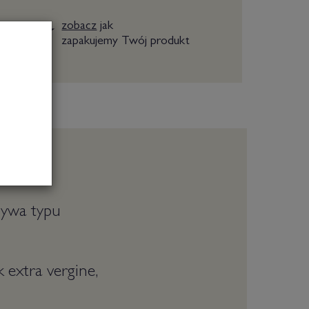
zobacz
jak
zapakujemy Twój produkt
czywa typu
 extra vergine,