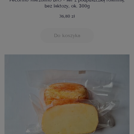
Pecorino Marzolino BIO - ser z podpuszczką roślinną,
bez laktozy, ok. 300g
36,80 zł
Do koszyka