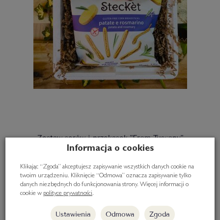
Zestaw serów i przekąsek "From Tuscany"
Informacja o cookies
115,00 zł
Klikając “Zgoda” akceptujesz zapisywanie wszystkich danych cookie na
twoim urządzeniu. Kliknięcie “Odmowa” oznacza zapisywanie tylko
danych niezbędnych do funkcjonowania strony. Więcej informacji o
Do koszyka
cookie w
polityce prywatności
.
Ustawienia
Odmowa
Zgoda