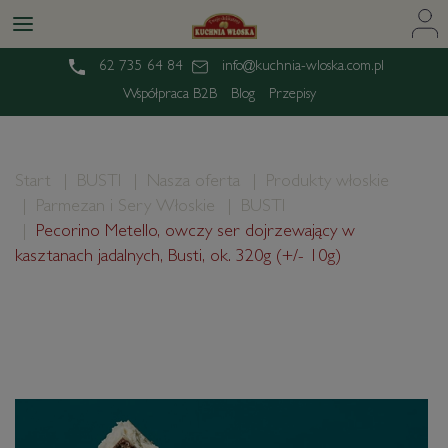
62 735 64 84
info@kuchnia-wloska.com.pl
Współpraca B2B
Blog
Przepisy
Start
BUSTI
Nasza oferta
Produkty włoskie
Parmezan i Sery Włoskie
BUSTI
Pecorino Metello, owczy ser dojrzewający w
kasztanach jadalnych, Busti, ok. 320g (+/- 10g)