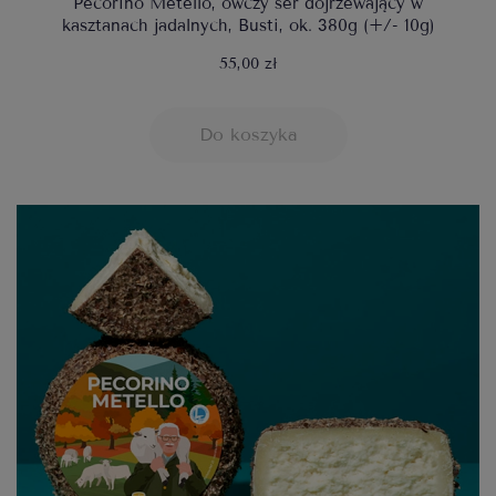
Pecorino Metello, owczy ser dojrzewający w
kasztanach jadalnych, Busti, ok. 380g (+/- 10g)
55,00 zł
Do koszyka