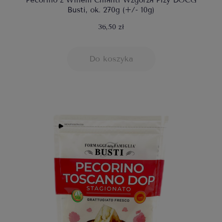
Pecorino z Winem Chianti Wzgórza Pizy DOCG
Busti, ok. 270g (+/- 10g)
36,50 zł
Do koszyka