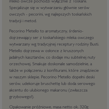
mleko owcze pochodzi wyłącznie z Toskanii.
Specjalizuje się w wytwarzaniu głównie serów
owczych - pecorini, wg najlepszych toskańskich
tradycji i metod.
Pecorino Metello to aromatyczny, śrdenio-
dojrzewający ser z toskańskiego mleka owczego
wytwarzany wg tradycyjnej receptury rodziny Busti.
Metello dojrzewa w osłonce z kruszonych
jadalnych kasztanów, co dodaje mu subtelnej nuty
orzechowej. Smakuje doskonale samodzielnie, a
także w połączeniu z konfiturami, które znajdziecie
w naszym sklepie. Pecorino Metello dopełni deski
serów, udekoruje bruschettę lub doda serowego
akcentu do ulubionego makaronu (zwłaszcza
grzybowego!).
Opakowanie próżniowe, masa netto ok. 320g